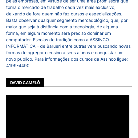
pelas empresas, em virtude de ser uma área promissora que
torna o mercado de trabalho cada vez mais exclusivo,
deixando de fora quem não faz cursos e especializações.
Basta observar qualquer segmento mercadológico, que, por
maior que seja à distância com a tecnologia, de alguma
forma, em algum momento será preciso dominar um
computador. Escolas de tradição como a ASSINCO
INFORMÁTICA – de Barueri entre outras vem buscando novas
formas de agregar o ensino a seus alunos e conquistar um
novo publico. Para informações dos cursos da Assinco ligue:
4199-4490
DAVID CAMELÔ