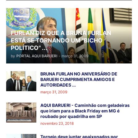
FURLAN DIZ QUE A BRUNA FURLAN
ESTÁ SE TORNANDO UM "BICHO
POLÍTICO" ...
by
PORTAL AQUI BARUERI
-
março 31, 2009
BRUNA FURLAN NO ANIVERSÁRIO DE
BARUERI CUMPRIMENTA AMIGOS E
AUTORIDADES ...
março 31, 2009
AQUI BARUERI - Caminhão com geladeiras
que iriam para a Black Friday em MG é
roubado por quadrilha em SP
novembro 23, 2018
Torneio deve juntar apaixonados por