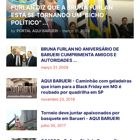
FURLAN DIZ QUE A BRUNA FURLAN
ESTÁ SE TORNANDO UM "BICHO
POLÍTICO" ...
by
PORTAL AQUI BARUERI
-
março 31, 2009
BRUNA FURLAN NO ANIVERSÁRIO DE
BARUERI CUMPRIMENTA AMIGOS E
AUTORIDADES ...
março 31, 2009
AQUI BARUERI - Caminhão com geladeiras
que iriam para a Black Friday em MG é
roubado por quadrilha em SP
novembro 23, 2018
Torneio deve juntar apaixonados por
basquete em Barueri - AQUI BARUERI
julho 30, 2017