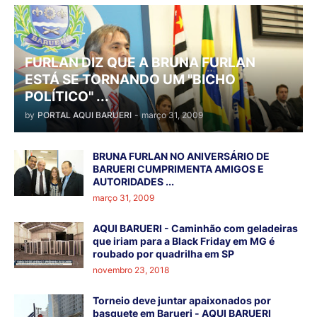
FURLAN DIZ QUE A BRUNA FURLAN
ESTÁ SE TORNANDO UM "BICHO
POLÍTICO" ...
by
PORTAL AQUI BARUERI
-
março 31, 2009
BRUNA FURLAN NO ANIVERSÁRIO DE
BARUERI CUMPRIMENTA AMIGOS E
AUTORIDADES ...
março 31, 2009
AQUI BARUERI - Caminhão com geladeiras
que iriam para a Black Friday em MG é
roubado por quadrilha em SP
novembro 23, 2018
Torneio deve juntar apaixonados por
basquete em Barueri - AQUI BARUERI