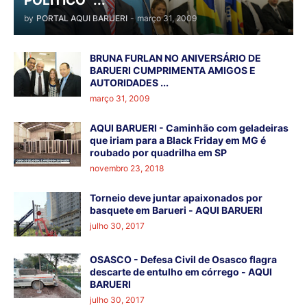
POLÍTICO" ...
by
PORTAL AQUI BARUERI
-
março 31, 2009
BRUNA FURLAN NO ANIVERSÁRIO DE
BARUERI CUMPRIMENTA AMIGOS E
AUTORIDADES ...
março 31, 2009
AQUI BARUERI - Caminhão com geladeiras
que iriam para a Black Friday em MG é
roubado por quadrilha em SP
novembro 23, 2018
Torneio deve juntar apaixonados por
basquete em Barueri - AQUI BARUERI
julho 30, 2017
OSASCO - Defesa Civil de Osasco flagra
descarte de entulho em córrego - AQUI
BARUERI
julho 30, 2017