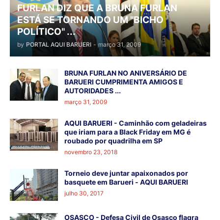
FURLAN DIZ QUE A BRUNA FURLAN
ESTÁ SE TORNANDO UM "BICHO
POLÍTICO" ...
by
PORTAL AQUI BARUERI
-
março 31, 2009
BRUNA FURLAN NO ANIVERSÁRIO DE
BARUERI CUMPRIMENTA AMIGOS E
AUTORIDADES ...
março 31, 2009
AQUI BARUERI - Caminhão com geladeiras
que iriam para a Black Friday em MG é
roubado por quadrilha em SP
novembro 23, 2018
Torneio deve juntar apaixonados por
basquete em Barueri - AQUI BARUERI
julho 30, 2017
OSASCO - Defesa Civil de Osasco flagra