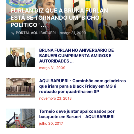
FURLAN DIZ QUE A BRUNA FURLAN
ESTÁ SE TORNANDO UM "BICHO
POLÍTICO" ...
by
PORTAL AQUI BARUERI
-
março 31, 2009
BRUNA FURLAN NO ANIVERSÁRIO DE
BARUERI CUMPRIMENTA AMIGOS E
AUTORIDADES ...
março 31, 2009
AQUI BARUERI - Caminhão com geladeiras
que iriam para a Black Friday em MG é
roubado por quadrilha em SP
novembro 23, 2018
Torneio deve juntar apaixonados por
basquete em Barueri - AQUI BARUERI
julho 30, 2017