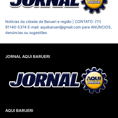
Notícias da cidade de Barueri e região | CONTATO: (11)
91140-5374 E-mail: aquibarueri@gmail.com para ANÚNCIOS,
denúncias ou sugestões
JORNAL AQUI BARUERI
AQUI BARUERI