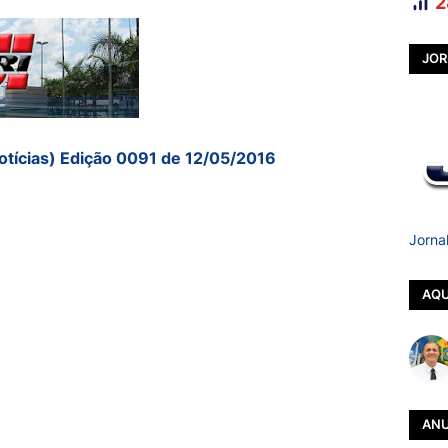
2
JOR
otícias) Edição 0091 de 12/05/2016
Jorna
AQU
ANU