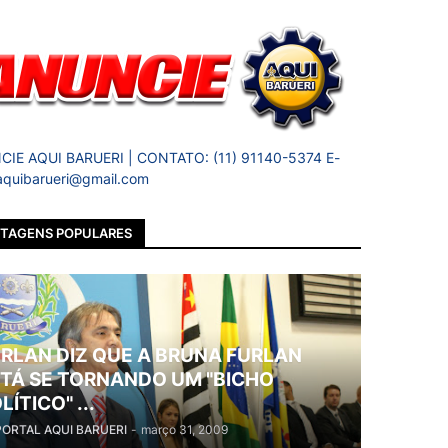
IE AQUI BARUERI | CONTATO: (11) 91140-5374 E-
 aquibarueri@gmail.com
TAGENS POPULARES
RLAN DIZ QUE A BRUNA FURLAN
TÁ SE TORNANDO UM "BICHO
LÍTICO" ...
PORTAL AQUI BARUERI
-
março 31, 2009