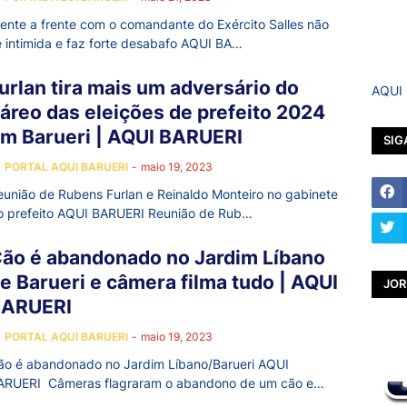
rente a frente com o comandante do Exército Salles não
e intimida e faz forte desabafo AQUI BA…
urlan tira mais um adversário do
AQUI
áreo das eleições de prefeito 2024
m Barueri | AQUI BARUERI
SIG
y
PORTAL AQUI BARUERI
-
maio 19, 2023
eunião de Rubens Furlan e Reinaldo Monteiro no gabinete
o prefeito AQUI BARUERI Reunião de Rub…
ão é abandonado no Jardim Líbano
e Barueri e câmera filma tudo | AQUI
JOR
BARUERI
y
PORTAL AQUI BARUERI
-
maio 19, 2023
ão é abandonado no Jardim Líbano/Barueri AQUI
ARUERI Câmeras flagraram o abandono de um cão e…