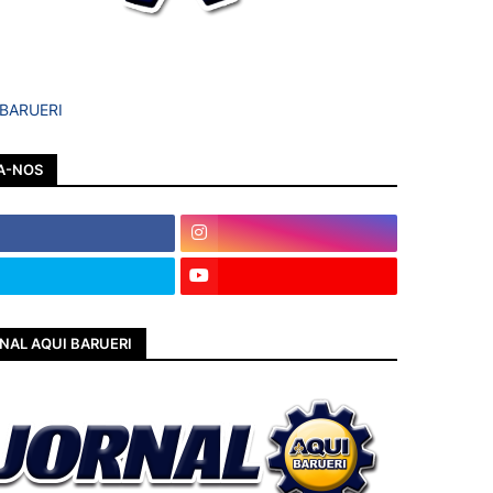
 BARUERI
A-NOS
NAL AQUI BARUERI