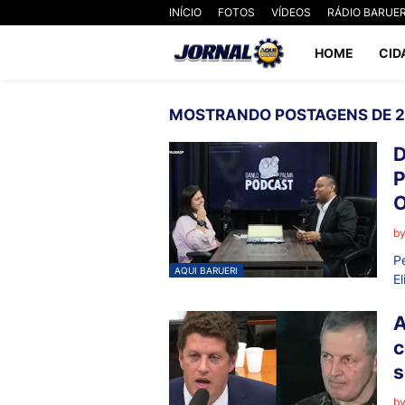
INÍCIO
FOTOS
VÍDEOS
RÁDIO BARUER
HOME
CID
MOSTRANDO POSTAGENS DE 
D
P
O
b
P
AQUI BARUERI
E
A
c
s
b