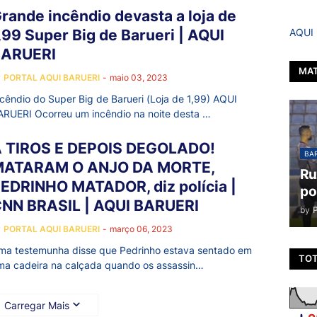
rande incêndio devasta a loja de
AQUI
,99 Super Big de Barueri | AQUI
BARUERI
MAT
y
PORTAL AQUI BARUERI
-
maio 03, 2023
ncêndio do Super Big de Barueri (Loja de 1,99) AQUI
ARUERI Ocorreu um incêndio na noite desta …
 TIROS E DEPOIS DEGOLADO!
BAR
MATARAM O ANJO DA MORTE,
Ru
EDRINHO MATADOR, diz polícia |
po
NN BRASIL | AQUI BARUERI
by
y
PORTAL AQUI BARUERI
-
março 06, 2023
ma testemunha disse que Pedrinho estava sentado em
TOT
ma cadeira na calçada quando os assassin…
Carregar Mais