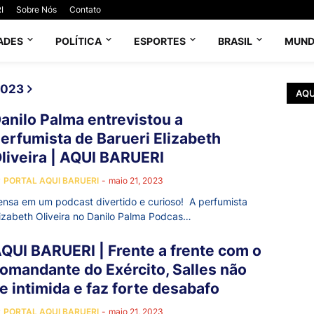
I
Sobre Nós
Contato
ADES
POLÍTICA
ESPORTES
BRASIL
MUN
2023
AQU
anilo Palma entrevistou a
erfumista de Barueri Elizabeth
liveira | AQUI BARUERI
y
PORTAL AQUI BARUERI
-
maio 21, 2023
ensa em um podcast divertido e curioso! A perfumista
lizabeth Oliveira no Danilo Palma Podcas…
QUI BARUERI | Frente a frente com o
omandante do Exército, Salles não
e intimida e faz forte desabafo
y
PORTAL AQUI BARUERI
-
maio 21, 2023