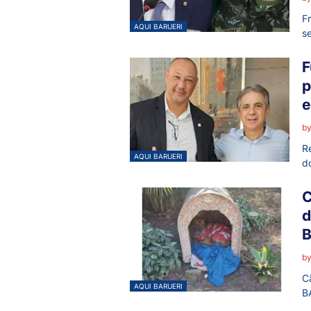
F
AQUI BARUERI
s
F
p
e
b
R
AQUI BARUERI
d
C
d
b
C
AQUI BARUERI
B