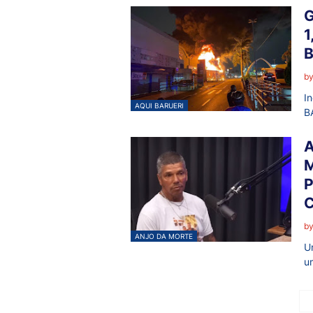
G
1
b
I
AQUI BARUERI
B
A
P
C
b
ANJO DA MORTE
U
u