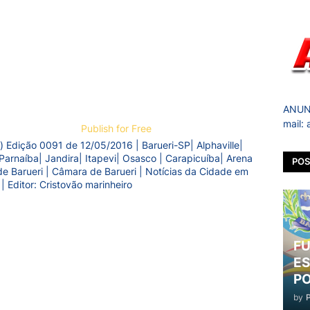
ANUNC
mail:
Publish for Free
) Edição 0091 de 12/05/2016 | Barueri-SP| Alphaville|
Parnaíba| Jandira| Itapevi| Osasco | Carapicuíba| Arena
POS
a de Barueri | Câmara de Barueri | Notícias da Cidade em
 | Editor: Cristovão marinheiro
FU
ES
PO
by