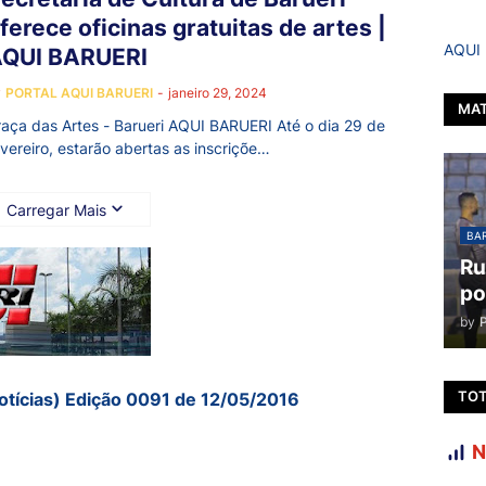
ferece oficinas gratuitas de artes |
AQUI
QUI BARUERI
y
PORTAL AQUI BARUERI
-
janeiro 29, 2024
MAT
raça das Artes - Barueri AQUI BARUERI Até o dia 29 de
evereiro, estarão abertas as inscriçõe…
Carregar Mais
BAR
Ru
po
by
TOT
otícias) Edição 0091 de 12/05/2016
N