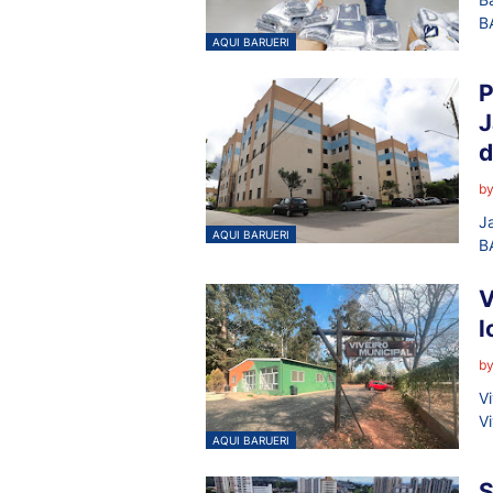
B
AQUI BARUERI
P
J
d
b
J
AQUI BARUERI
B
V
l
b
V
V
AQUI BARUERI
S