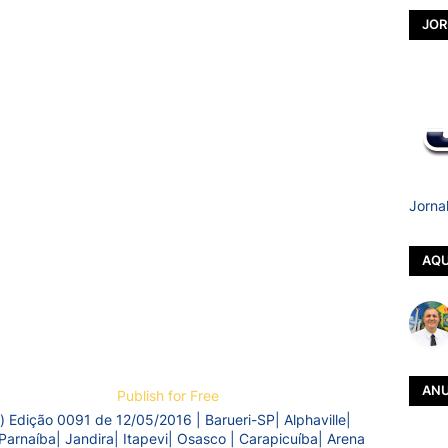
JOR
Jorna
AQU
ANU
Publish for Free
) Edição 0091 de 12/05/2016 | Barueri-SP| Alphaville|
Parnaíba| Jandira| Itapevi| Osasco | Carapicuíba| Arena