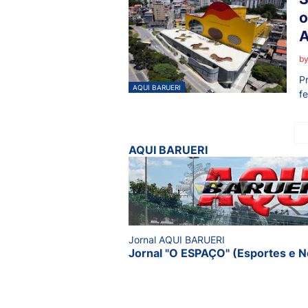
o
A
b
P
AQUI BARUERI
f
AQUI BARUERI
Jornal AQUI BARUERI
Jornal "O ESPAÇO" (Esportes e N