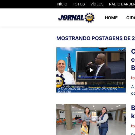
INÍCIO
FOTOS
VÍDEOS
RÁDIO BARUER
HOME
CID
MOSTRANDO POSTAGENS DE 
C
c
b
A
A OUTORGA DE CONCESSÃO DA ARENA
BARUERI
c
B
k
b
Ba