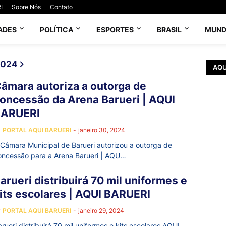
I
Sobre Nós
Contato
ADES
POLÍTICA
ESPORTES
BRASIL
MUN
2024
AQU
âmara autoriza a outorga de
oncessão da Arena Barueri | AQUI
BARUERI
y
PORTAL AQUI BARUERI
-
janeiro 30, 2024
 Câmara Municipal de Barueri autorizou a outorga de
oncessão para a Arena Barueri | AQU…
arueri distribuirá 70 mil uniformes e
its escolares | AQUI BARUERI
y
PORTAL AQUI BARUERI
-
janeiro 29, 2024
rueri distribuirá 70 mil uniformes e kits escolares AQUI