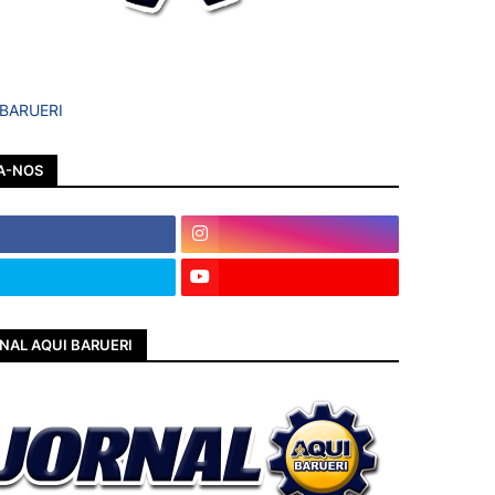
 BARUERI
A-NOS
NAL AQUI BARUERI