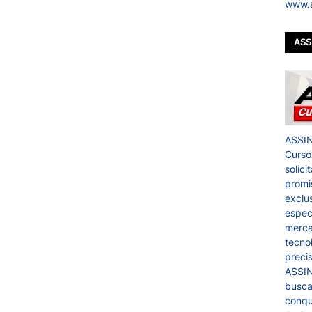
www.s
ASS
ASSIN
Curso
solic
promi
exclu
espec
merca
tecno
preci
ASSIN
busca
conqu