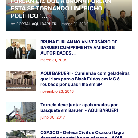
FURLAN DIZ QUE A BRUNA FURLAN
ESTÁ SE TORNANDO UM "BICHO
POLÍTICO" ...
by
PORTAL AQUI BARUERI
-
março 31, 2009
BRUNA FURLAN NO ANIVERSÁRIO DE
BARUERI CUMPRIMENTA AMIGOS E
AUTORIDADES ...
março 31, 2009
AQUI BARUERI - Caminhão com geladeiras
que iriam para a Black Friday em MG é
roubado por quadrilha em SP
novembro 23, 2018
Torneio deve juntar apaixonados por
basquete em Barueri - AQUI BARUERI
julho 30, 2017
OSASCO - Defesa Civil de Osasco flagra
descarte de entulho em córrego - AQUI