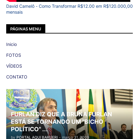
David Camelô - Como Transformar R$12.00 em R$120.000,00
mensais
PÁGINAS MENU
Inicio
FOTOS
VÍDEOS
CONTATO
FURLAN DIZ QUE A BRUNA FURLAN
ESTÁ SE TORNANDO UM "BICHO
POLÍTICO" ...
by
PORTAL AQUI BARUERI
-
março 31, 2009