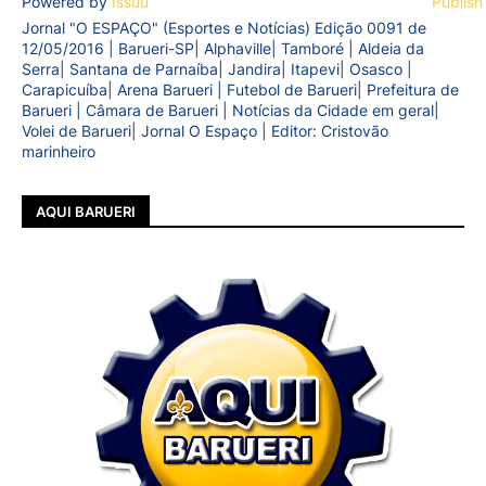
Powered by
Issuu
Publish
Jornal "O ESPAÇO" (Esportes e Notícias) Edição 0091 de
12/05/2016 | Barueri-SP| Alphaville| Tamboré | Aldeia da
Serra| Santana de Parnaíba| Jandira| Itapevi| Osasco |
Carapicuíba| Arena Barueri | Futebol de Barueri| Prefeitura de
Barueri | Câmara de Barueri | Notícias da Cidade em geral|
Volei de Barueri| Jornal O Espaço | Editor: Cristovão
marinheiro
AQUI BARUERI