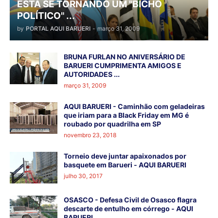
ESTÁ SE TORNANDO UM "BICHO
POLÍTICO" ...
by
PORTAL AQUI BARUERI
-
março 31, 2009
BRUNA FURLAN NO ANIVERSÁRIO DE
BARUERI CUMPRIMENTA AMIGOS E
AUTORIDADES ...
março 31, 2009
AQUI BARUERI - Caminhão com geladeiras
que iriam para a Black Friday em MG é
roubado por quadrilha em SP
novembro 23, 2018
Torneio deve juntar apaixonados por
basquete em Barueri - AQUI BARUERI
julho 30, 2017
OSASCO - Defesa Civil de Osasco flagra
descarte de entulho em córrego - AQUI
BARUERI