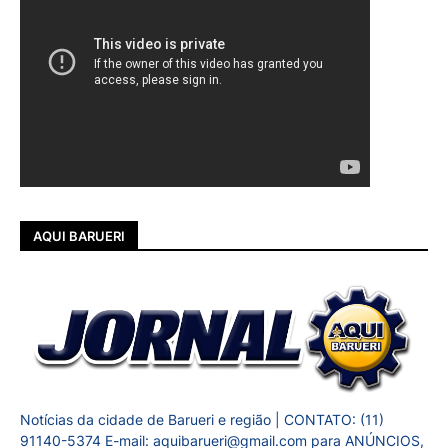
AQUI BARUERI
Notícias da cidade de Barueri e região | CONTATO: (11)
91140-5374 E-mail: aquibarueri@gmail.com para ANÚNCIOS,