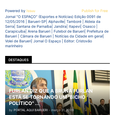
Powered by
Issuu
Publish for Free
Jornal "O ESPAÇO" (Esportes e Notícias) Edição 0091 de
12/05/2016 | Barueri-SP| Alphaville| Tamboré | Aldeia da
Serra| Santana de Parnaíba| Jandira| Itapevi| Osasco |
Carapicuíba| Arena Barueri | Futebol de Barueri| Prefeitura de
Barueri | Câmara de Barueri | Notícias da Cidade em geral|
Volei de Barueri| Jornal O Espaço | Editor: Cristovão
marinheiro
DESTAQUES
FURLAN DIZ QUE A BRUNA FURLAN
ESTÁ SE TORNANDO UM "BICHO
POLÍTICO" ...
by
PORTAL AQUI BARUERI
-
março 31, 2009