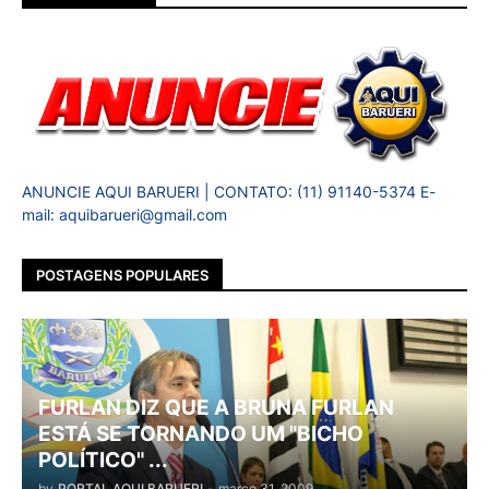
ANUNCIE AQUI BARUERI | CONTATO: (11) 91140-5374 E-
mail: aquibarueri@gmail.com
POSTAGENS POPULARES
FURLAN DIZ QUE A BRUNA FURLAN
ESTÁ SE TORNANDO UM "BICHO
POLÍTICO" ...
by
PORTAL AQUI BARUERI
-
março 31, 2009