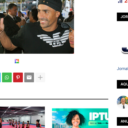
2
JOR
Jorna
AQU
ANU