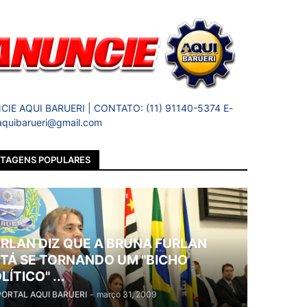
IE AQUI BARUERI | CONTATO: (11) 91140-5374 E-
 aquibarueri@gmail.com
TAGENS POPULARES
RLAN DIZ QUE A BRUNA FURLAN
TÁ SE TORNANDO UM "BICHO
LÍTICO" ...
PORTAL AQUI BARUERI
-
março 31, 2009