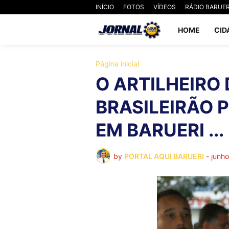
INÍCIO
FOTOS
VÍDEOS
RÁDIO BARUER
HOME
CID
Página inicial
O ARTILHEIRO 
BRASILEIRÃO 
EM BARUERI ...
by
PORTAL AQUI BARUERI
-
junh