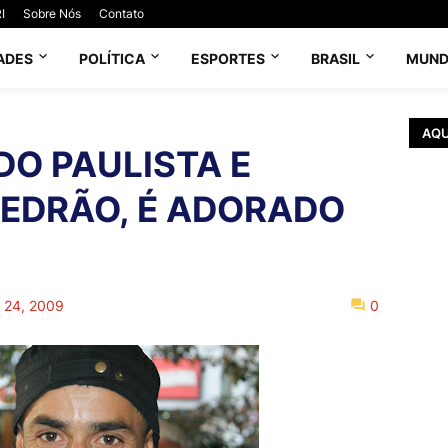
I
Sobre Nós
Contato
ADES
POLÍTICA
ESPORTES
BRASIL
MUN
AQU
DO PAULISTA E
PEDRÃO, É ADORADO
o 24, 2009
0