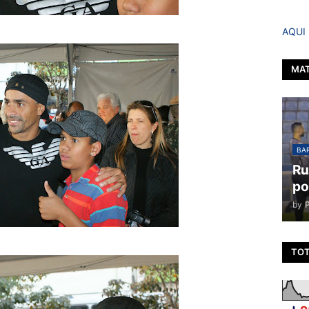
AQUI
MAT
BAR
Ru
po
by
TOT