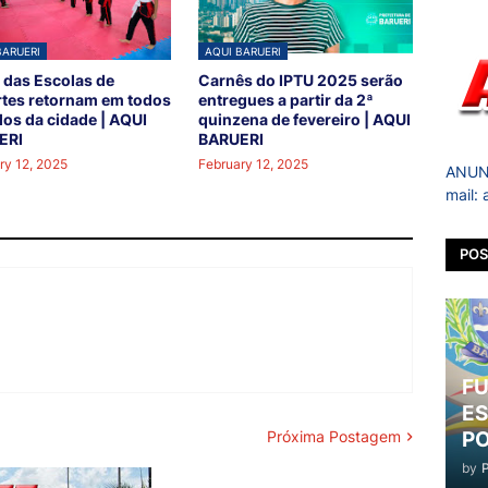
BARUERI
AQUI BARUERI
 das Escolas de
Carnês do IPTU 2025 serão
tes retornam em todos
entregues a partir da 2ª
los da cidade | AQUI
quinzena de fevereiro | AQUI
ERI
BARUERI
ry 12, 2025
February 12, 2025
ANUNC
mail:
POS
FU
ES
PO
Próxima Postagem
by