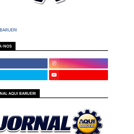
 BARUERI
A-NOS
NAL AQUI BARUERI