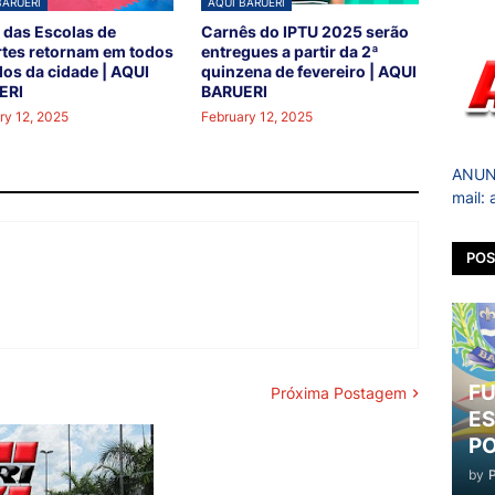
BARUERI
AQUI BARUERI
 das Escolas de
Carnês do IPTU 2025 serão
tes retornam em todos
entregues a partir da 2ª
los da cidade | AQUI
quinzena de fevereiro | AQUI
ERI
BARUERI
ry 12, 2025
February 12, 2025
ANUNC
mail:
POS
FU
Próxima Postagem
ES
PO
by