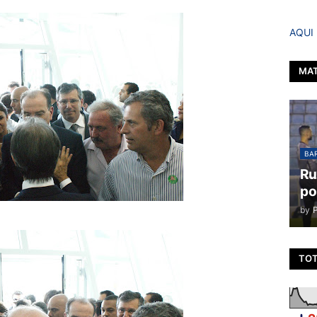
AQUI
MAT
BAR
Ru
po
by
TOT