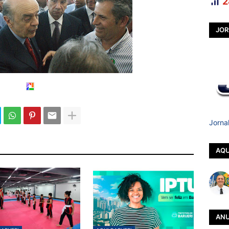
2
JOR
Jorna
AQU
ANU