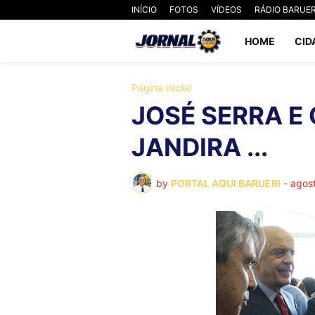
INÍCIO
FOTOS
VÍDEOS
RÁDIO BARUER
HOME
CID
Página inicial
JOSÉ SERRA E 
JANDIRA ...
by
PORTAL AQUI BARUERI
-
agos