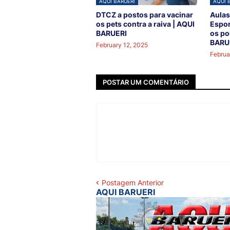
AQUI BARUERI
AQUI 
DTCZ a postos para vacinar
Aulas
os pets contra a raiva | AQUI
Espor
BARUERI
os po
BARU
February 12, 2025
Februa
POSTAR UM COMENTÁRIO
Postagem Anterior
AQUI BARUERI