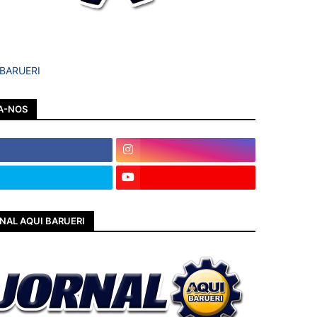
 BARUERI
A-NOS
NAL AQUI BARUERI