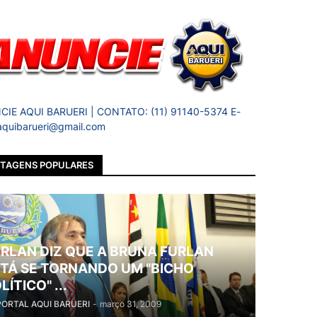
IE AQUI BARUERI | CONTATO: (11) 91140-5374 E-
 aquibarueri@gmail.com
TAGENS POPULARES
RLAN DIZ QUE A BRUNA FURLAN
TÁ SE TORNANDO UM "BICHO
LÍTICO" ...
PORTAL AQUI BARUERI
-
março 31, 2009