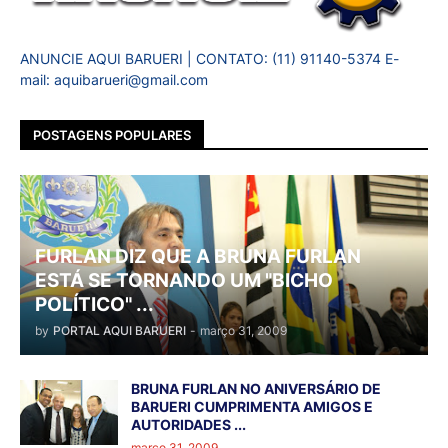
ANUNCIE AQUI BARUERI | CONTATO: (11) 91140-5374 E-
mail: aquibarueri@gmail.com
POSTAGENS POPULARES
FURLAN DIZ QUE A BRUNA FURLAN
ESTÁ SE TORNANDO UM "BICHO
POLÍTICO" ...
by
PORTAL AQUI BARUERI
-
março 31, 2009
BRUNA FURLAN NO ANIVERSÁRIO DE
BARUERI CUMPRIMENTA AMIGOS E
AUTORIDADES ...
março 31, 2009