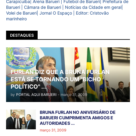
Carapicuíba| Arena Barueri | Futebol de Barueri| Prefeitura de
Barueri | Câmara de Barueri | Notícias da Cidade em geral|
Volei de Barueri| Jornal O Espaço | Editor: Cristovão
marinheiro
DESTAQUES
FURLAN DIZ QUE A BRUNA FURLAN
ESTÁ SE TORNANDO UM "BICHO
POLÍTICO" ...
by
PORTAL AQUI BARUERI
-
março 31, 2009
BRUNA FURLAN NO ANIVERSÁRIO DE
BARUERI CUMPRIMENTA AMIGOS E
AUTORIDADES ...
março 31, 2009