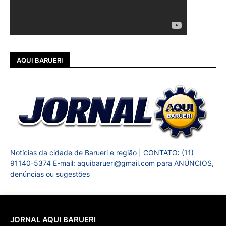
AQUI BARUERI
Notícias da cidade de Barueri e região | CONTATO: (11)
91140-5374 E-mail: aquibarueri@gmail.com para ANÚNCIOS,
denúncias ou sugestões
JORNAL AQUI BARUERI