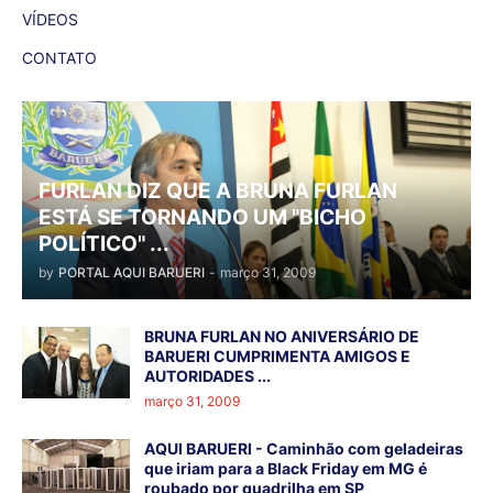
VÍDEOS
CONTATO
FURLAN DIZ QUE A BRUNA FURLAN
ESTÁ SE TORNANDO UM "BICHO
POLÍTICO" ...
by
PORTAL AQUI BARUERI
-
março 31, 2009
BRUNA FURLAN NO ANIVERSÁRIO DE
BARUERI CUMPRIMENTA AMIGOS E
AUTORIDADES ...
março 31, 2009
AQUI BARUERI - Caminhão com geladeiras
que iriam para a Black Friday em MG é
roubado por quadrilha em SP