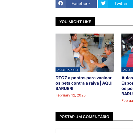
Facebook
Twitter
YOU MIGHT LIKE
AQUI BARUERI
AQUI 
DTCZ a postos para vacinar
Aulas
os pets contra a raiva | AQUI
Espor
BARUERI
os po
BARU
February 12, 2025
Februa
POSTAR UM COMENTÁRIO