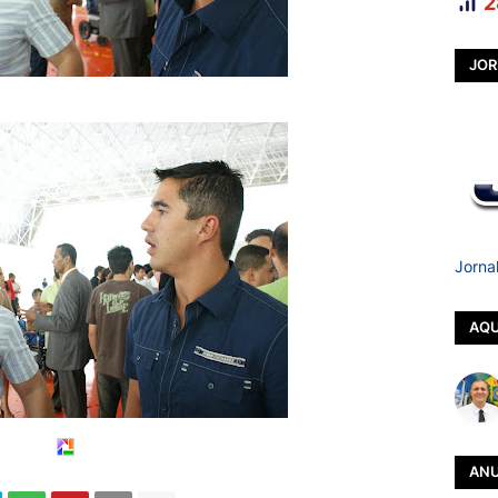
2
JOR
Jorna
AQU
ANU