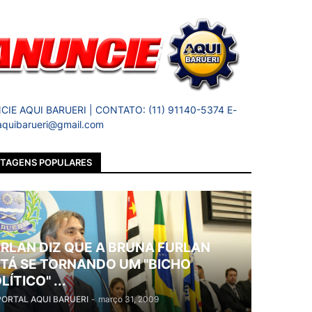
IE AQUI BARUERI | CONTATO: (11) 91140-5374 E-
 aquibarueri@gmail.com
TAGENS POPULARES
RLAN DIZ QUE A BRUNA FURLAN
TÁ SE TORNANDO UM "BICHO
LÍTICO" ...
PORTAL AQUI BARUERI
-
março 31, 2009