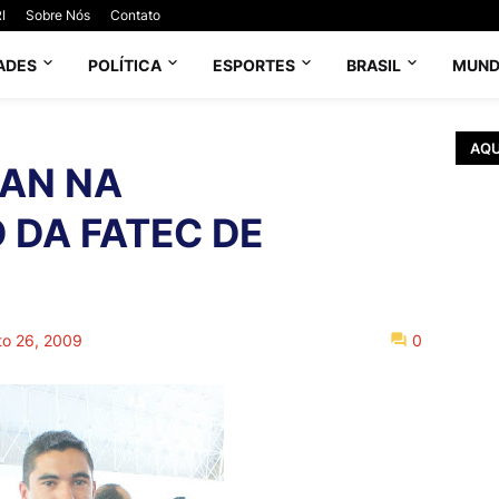
I
Sobre Nós
Contato
ADES
POLÍTICA
ESPORTES
BRASIL
MUN
AQU
LAN NA
DA FATEC DE
to 26, 2009
0