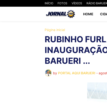
INÍCIO
FOTOS
VÍDEOS
RÁDIO BARUER
HOME
CID
Página inicial
RUBINHO FUR
INAUGURAÇÃO 
BARUERI ...
by
PORTAL AQUI BARUERI
-
agos