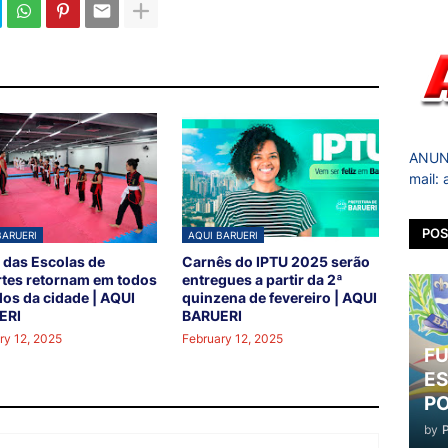
ANUNC
mail:
POS
BARUERI
AQUI BARUERI
 das Escolas de
Carnês do IPTU 2025 serão
tes retornam em todos
entregues a partir da 2ª
los da cidade | AQUI
quinzena de fevereiro | AQUI
ERI
BARUERI
ry 12, 2025
February 12, 2025
FU
ES
PO
by