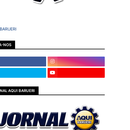
 BARUERI
A-NOS
NAL AQUI BARUERI