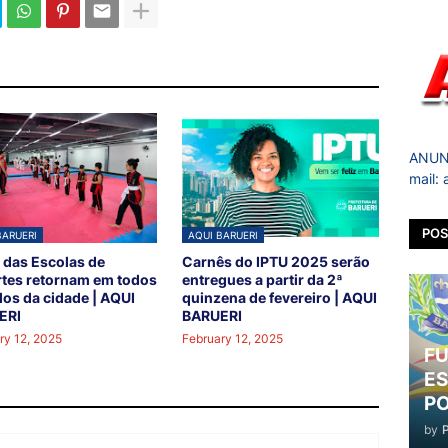
ANUNC
mail:
POS
BARUERI
AQUI BARUERI
 das Escolas de
Carnês do IPTU 2025 serão
tes retornam em todos
entregues a partir da 2ª
los da cidade | AQUI
quinzena de fevereiro | AQUI
ERI
BARUERI
ry 12, 2025
February 12, 2025
FU
ES
PO
by