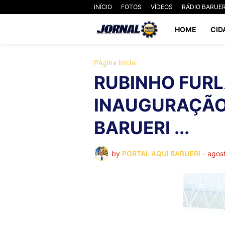
INÍCIO
FOTOS
VÍDEOS
RÁDIO BARUER
HOME
CID
Página inicial
RUBINHO FUR
INAUGURAÇÃO 
BARUERI ...
by
PORTAL AQUI BARUERI
-
agos