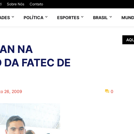
I
Sobre Nós
Contato
ADES
POLÍTICA
ESPORTES
BRASIL
MUN
AQU
LAN NA
DA FATEC DE
to 26, 2009
0