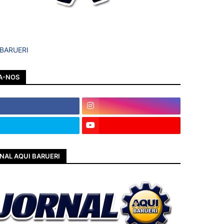
 BARUERI
A-NOS
NAL AQUI BARUERI