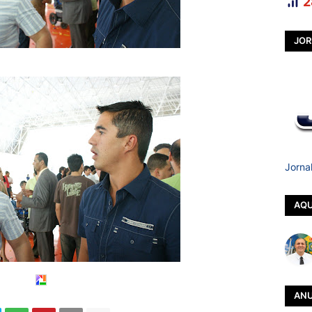
2
JOR
Jorna
AQU
ANU