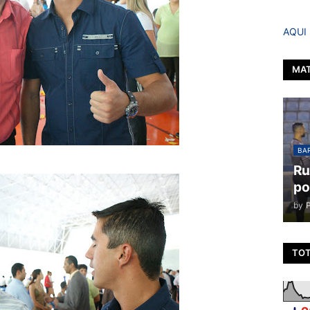
AQUI
MAT
BAR
Ru
po
by
TOT