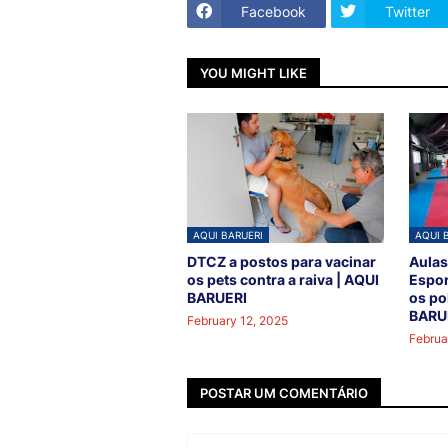
Facebook
Twitter
YOU MIGHT LIKE
AQUI BARUERI
AQUI 
DTCZ a postos para vacinar
Aulas
os pets contra a raiva | AQUI
Espor
BARUERI
os po
BARU
February 12, 2025
Februa
POSTAR UM COMENTÁRIO