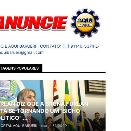
IE AQUI BARUERI | CONTATO: (11) 91140-5374 E-
 aquibarueri@gmail.com
TAGENS POPULARES
RLAN DIZ QUE A BRUNA FURLAN
TÁ SE TORNANDO UM "BICHO
LÍTICO" ...
PORTAL AQUI BARUERI
-
março 31, 2009