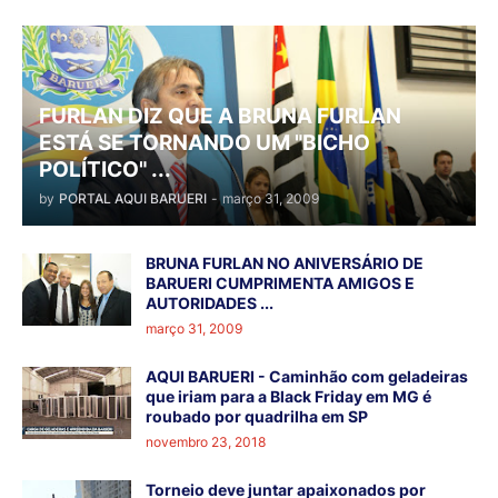
FURLAN DIZ QUE A BRUNA FURLAN
ESTÁ SE TORNANDO UM "BICHO
POLÍTICO" ...
by
PORTAL AQUI BARUERI
-
março 31, 2009
BRUNA FURLAN NO ANIVERSÁRIO DE
BARUERI CUMPRIMENTA AMIGOS E
AUTORIDADES ...
março 31, 2009
AQUI BARUERI - Caminhão com geladeiras
que iriam para a Black Friday em MG é
roubado por quadrilha em SP
novembro 23, 2018
Torneio deve juntar apaixonados por