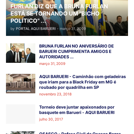
FURLAN DIZ QUE A BRUNA FURLAN
ESTÁ SE TORNANDO UM "BICHO
POLÍTICO" ...
by
PORTAL AQUI BARUERI
-
março 31, 2009
BRUNA FURLAN NO ANIVERSÁRIO DE
BARUERI CUMPRIMENTA AMIGOS E
AUTORIDADES ...
março 31, 2009
AQUI BARUERI - Caminhão com geladeiras
que iriam para a Black Friday em MG é
roubado por quadrilha em SP
novembro 23, 2018
Torneio deve juntar apaixonados por
basquete em Barueri - AQUI BARUERI
julho 30, 2017
OSASCO - Defesa Civil de Osasco flagra