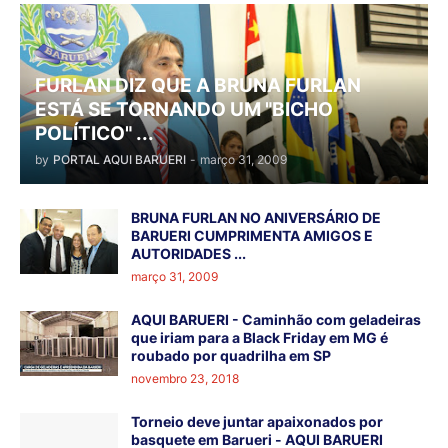
FURLAN DIZ QUE A BRUNA FURLAN
ESTÁ SE TORNANDO UM "BICHO
POLÍTICO" ...
by
PORTAL AQUI BARUERI
-
março 31, 2009
BRUNA FURLAN NO ANIVERSÁRIO DE
BARUERI CUMPRIMENTA AMIGOS E
AUTORIDADES ...
março 31, 2009
AQUI BARUERI - Caminhão com geladeiras
que iriam para a Black Friday em MG é
roubado por quadrilha em SP
novembro 23, 2018
Torneio deve juntar apaixonados por
basquete em Barueri - AQUI BARUERI