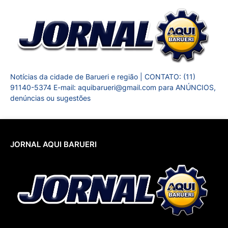
Notícias da cidade de Barueri e região | CONTATO: (11)
91140-5374 E-mail: aquibarueri@gmail.com para ANÚNCIOS,
denúncias ou sugestões
JORNAL AQUI BARUERI