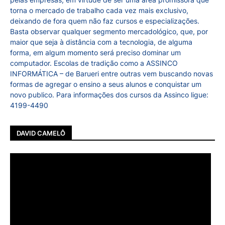
torna o mercado de trabalho cada vez mais exclusivo,
deixando de fora quem não faz cursos e especializações.
Basta observar qualquer segmento mercadológico, que, por
maior que seja à distância com a tecnologia, de alguma
forma, em algum momento será preciso dominar um
computador. Escolas de tradição como a ASSINCO
INFORMÁTICA – de Barueri entre outras vem buscando novas
formas de agregar o ensino a seus alunos e conquistar um
novo publico. Para informações dos cursos da Assinco ligue:
4199-4490
DAVID CAMELÔ