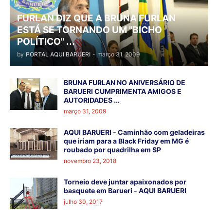
FURLAN DIZ QUE A BRUNA FURLAN
ESTÁ SE TORNANDO UM "BICHO
POLÍTICO" ...
by
PORTAL AQUI BARUERI
-
março 31, 2009
BRUNA FURLAN NO ANIVERSÁRIO DE
BARUERI CUMPRIMENTA AMIGOS E
AUTORIDADES ...
março 31, 2009
AQUI BARUERI - Caminhão com geladeiras
que iriam para a Black Friday em MG é
roubado por quadrilha em SP
novembro 23, 2018
Torneio deve juntar apaixonados por
basquete em Barueri - AQUI BARUERI
julho 30, 2017