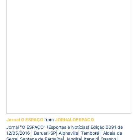
Jornal O ESPAÇO
from
JORNALOESPACO
Jornal "O ESPAÇO" (Esportes e Notícias) Edição 0091 de
12/05/2016 | Barueri-SP| Alphaville| Tamboré | Aldeia da
Serra| Santana de Parnaíba| Jandira| Itapevi| Osasco |