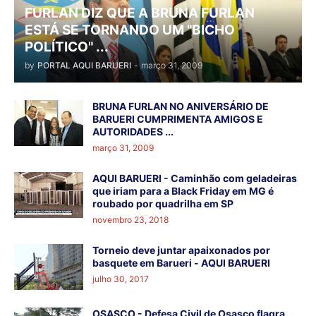
FURLAN DIZ QUE A BRUNA FURLAN
ESTÁ SE TORNANDO UM "BICHO
POLÍTICO" ...
by
PORTAL AQUI BARUERI
-
março 31, 2009
BRUNA FURLAN NO ANIVERSÁRIO DE
BARUERI CUMPRIMENTA AMIGOS E
AUTORIDADES ...
março 31, 2009
AQUI BARUERI - Caminhão com geladeiras
que iriam para a Black Friday em MG é
roubado por quadrilha em SP
novembro 23, 2018
Torneio deve juntar apaixonados por
basquete em Barueri - AQUI BARUERI
julho 30, 2017
OSASCO - Defesa Civil de Osasco flagra