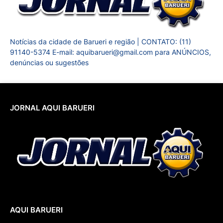
Notícias da cidade de Barueri e região | CONTATO: (11)
91140-5374 E-mail: aquibarueri@gmail.com para ANÚNCIOS,
denúncias ou sugestões
JORNAL AQUI BARUERI
AQUI BARUERI