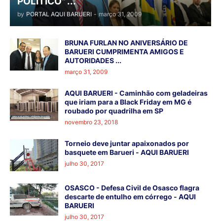
POLÍTICO" ...
by
PORTAL AQUI BARUERI
-
março 31, 2009
BRUNA FURLAN NO ANIVERSÁRIO DE
BARUERI CUMPRIMENTA AMIGOS E
AUTORIDADES ...
março 31, 2009
AQUI BARUERI - Caminhão com geladeiras
que iriam para a Black Friday em MG é
roubado por quadrilha em SP
novembro 23, 2018
Torneio deve juntar apaixonados por
basquete em Barueri - AQUI BARUERI
julho 30, 2017
OSASCO - Defesa Civil de Osasco flagra
descarte de entulho em córrego - AQUI
BARUERI
julho 30, 2017