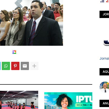
2
JOR
Jorna
AQU
ANU