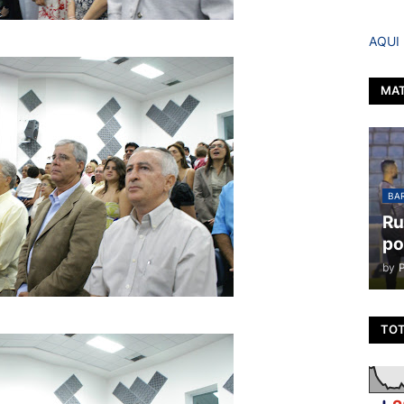
AQUI
MAT
BAR
Ru
po
by
TOT