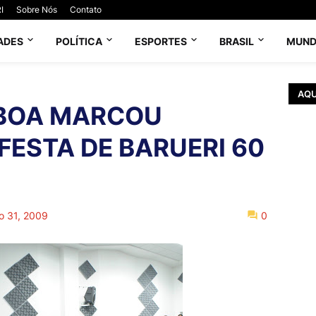
I
Sobre Nós
Contato
ADES
POLÍTICA
ESPORTES
BRASIL
MUN
AQU
 BOA MARCOU
FESTA DE BARUERI 60
o 31, 2009
0