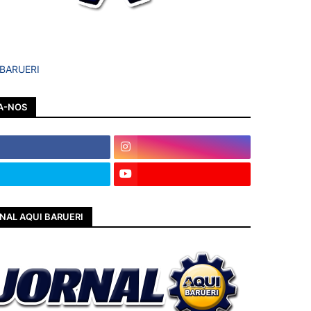
 BARUERI
A-NOS
NAL AQUI BARUERI