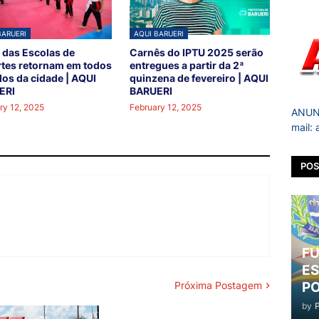
BARUERI
AQUI BARUERI
 das Escolas de
Carnês do IPTU 2025 serão
tes retornam em todos
entregues a partir da 2ª
los da cidade | AQUI
quinzena de fevereiro | AQUI
ERI
BARUERI
ry 12, 2025
February 12, 2025
ANUNC
mail:
POS
FU
ES
PO
Próxima Postagem
by