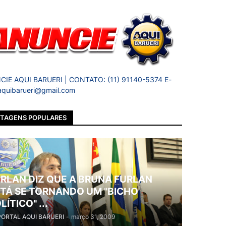
IE AQUI BARUERI | CONTATO: (11) 91140-5374 E-
 aquibarueri@gmail.com
TAGENS POPULARES
RLAN DIZ QUE A BRUNA FURLAN
TÁ SE TORNANDO UM "BICHO
LÍTICO" ...
PORTAL AQUI BARUERI
-
março 31, 2009