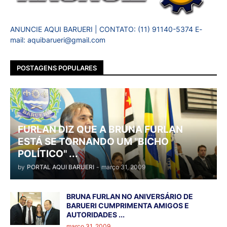
ANUNCIE AQUI BARUERI | CONTATO: (11) 91140-5374 E-
mail: aquibarueri@gmail.com
POSTAGENS POPULARES
FURLAN DIZ QUE A BRUNA FURLAN
ESTÁ SE TORNANDO UM "BICHO
POLÍTICO" ...
by
PORTAL AQUI BARUERI
-
março 31, 2009
BRUNA FURLAN NO ANIVERSÁRIO DE
BARUERI CUMPRIMENTA AMIGOS E
AUTORIDADES ...
março 31, 2009