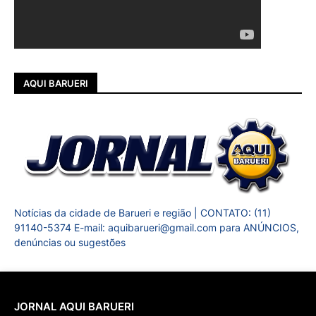
AQUI BARUERI
Notícias da cidade de Barueri e região | CONTATO: (11)
91140-5374 E-mail: aquibarueri@gmail.com para ANÚNCIOS,
denúncias ou sugestões
JORNAL AQUI BARUERI