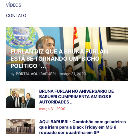
VÍDEOS
CONTATO
FURLAN DIZ QUE A BRUNA FURLAN
ESTÁ SE TORNANDO UM "BICHO
POLÍTICO" ...
by
PORTAL AQUI BARUERI
-
março 31, 2009
BRUNA FURLAN NO ANIVERSÁRIO DE
BARUERI CUMPRIMENTA AMIGOS E
AUTORIDADES ...
março 31, 2009
AQUI BARUERI - Caminhão com geladeiras
que iriam para a Black Friday em MG é
roubado por quadrilha em SP