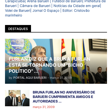
Carapicuíba| Arena Barueri | Futebol de Barueri| Prefeitura de
Barueri | Câmara de Barueri | Notícias da Cidade em geral|
Volei de Barueri| Jornal O Espaço | Editor: Cristovão
marinheiro
DESTAQUES
FURLAN DIZ QUE A BRUNA FURLAN
ESTÁ SE TORNANDO UM "BICHO
POLÍTICO" ...
by
PORTAL AQUI BARUERI
-
março 31, 2009
BRUNA FURLAN NO ANIVERSÁRIO DE
BARUERI CUMPRIMENTA AMIGOS E
AUTORIDADES ...
março 31, 2009