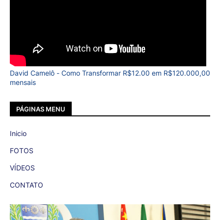
David Camelô - Como Transformar R$12.00 em R$120.000,00
mensais
PÁGINAS MENU
Inicio
FOTOS
VÍDEOS
CONTATO