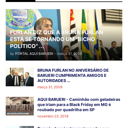
FURLAN DIZ QUE A BRUNA FURLAN
ESTÁ SE TORNANDO UM "BICHO
POLÍTICO" ...
by
PORTAL AQUI BARUERI
-
março 31, 2009
BRUNA FURLAN NO ANIVERSÁRIO DE
BARUERI CUMPRIMENTA AMIGOS E
AUTORIDADES ...
março 31, 2009
AQUI BARUERI - Caminhão com geladeiras
que iriam para a Black Friday em MG é
roubado por quadrilha em SP
novembro 23, 2018