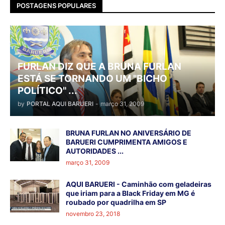
POSTAGENS POPULARES
FURLAN DIZ QUE A BRUNA FURLAN
ESTÁ SE TORNANDO UM "BICHO
POLÍTICO" ...
by
PORTAL AQUI BARUERI
-
março 31, 2009
BRUNA FURLAN NO ANIVERSÁRIO DE
BARUERI CUMPRIMENTA AMIGOS E
AUTORIDADES ...
março 31, 2009
AQUI BARUERI - Caminhão com geladeiras
que iriam para a Black Friday em MG é
roubado por quadrilha em SP
novembro 23, 2018