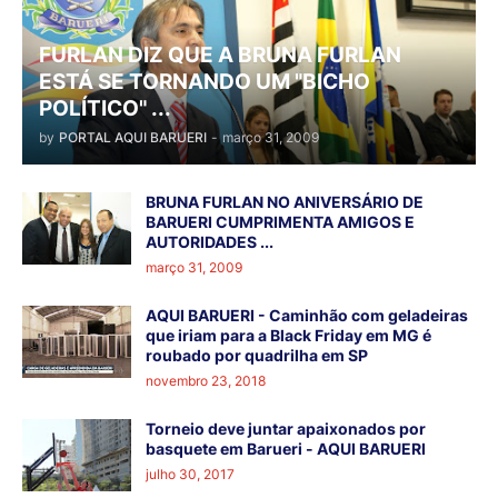
FURLAN DIZ QUE A BRUNA FURLAN
ESTÁ SE TORNANDO UM "BICHO
POLÍTICO" ...
by
PORTAL AQUI BARUERI
-
março 31, 2009
BRUNA FURLAN NO ANIVERSÁRIO DE
BARUERI CUMPRIMENTA AMIGOS E
AUTORIDADES ...
março 31, 2009
AQUI BARUERI - Caminhão com geladeiras
que iriam para a Black Friday em MG é
roubado por quadrilha em SP
novembro 23, 2018
Torneio deve juntar apaixonados por
basquete em Barueri - AQUI BARUERI
julho 30, 2017