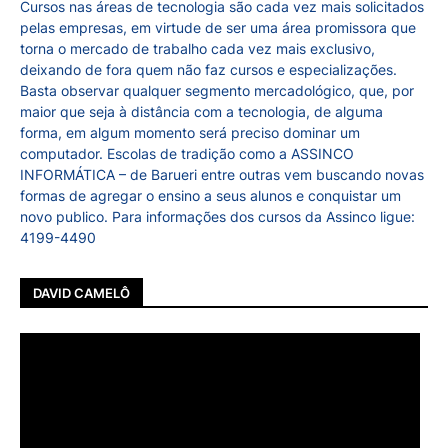
Cursos nas áreas de tecnologia são cada vez mais solicitados
pelas empresas, em virtude de ser uma área promissora que
torna o mercado de trabalho cada vez mais exclusivo,
deixando de fora quem não faz cursos e especializações.
Basta observar qualquer segmento mercadológico, que, por
maior que seja à distância com a tecnologia, de alguma
forma, em algum momento será preciso dominar um
computador. Escolas de tradição como a ASSINCO
INFORMÁTICA – de Barueri entre outras vem buscando novas
formas de agregar o ensino a seus alunos e conquistar um
novo publico. Para informações dos cursos da Assinco ligue:
4199-4490
DAVID CAMELÔ