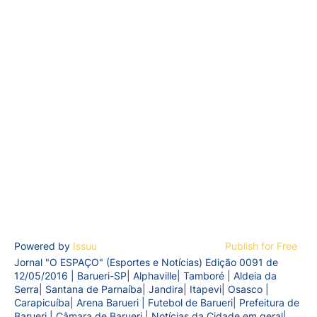
Powered by
Issuu
Publish for Free
Jornal "O ESPAÇO" (Esportes e Notícias) Edição 0091 de
12/05/2016 | Barueri-SP| Alphaville| Tamboré | Aldeia da
Serra| Santana de Parnaíba| Jandira| Itapevi| Osasco |
Carapicuíba| Arena Barueri | Futebol de Barueri| Prefeitura de
Barueri | Câmara de Barueri | Notícias da Cidade em geral|