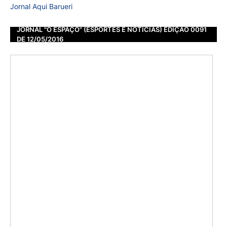
Jornal Aqui Barueri
JORNAL "O ESPAÇO" (ESPORTES E NOTÍCIAS) EDIÇÃO 0091
DE 12/05/2016