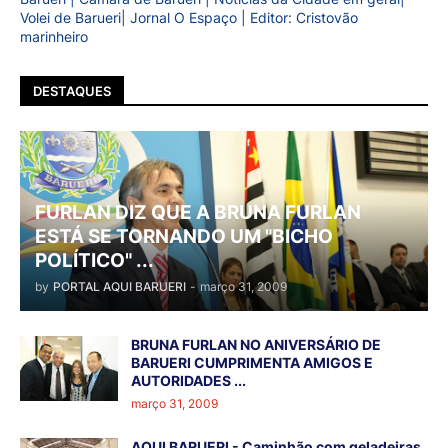
Volei de Barueri| Jornal O Espaço | Editor: Cristovão
marinheiro
DESTAQUES
FURLAN DIZ QUE A BRUNA FURLAN
ESTÁ SE TORNANDO UM "BICHO
POLÍTICO" ...
by
PORTAL AQUI BARUERI
-
março 31, 2009
BRUNA FURLAN NO ANIVERSÁRIO DE
BARUERI CUMPRIMENTA AMIGOS E
AUTORIDADES ...
março 31, 2009
AQUI BARUERI - Caminhão com geladeiras