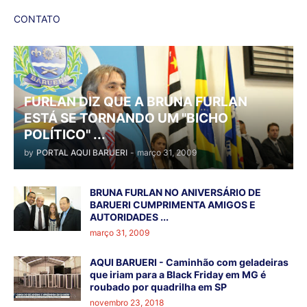
CONTATO
FURLAN DIZ QUE A BRUNA FURLAN
ESTÁ SE TORNANDO UM "BICHO
POLÍTICO" ...
by
PORTAL AQUI BARUERI
-
março 31, 2009
BRUNA FURLAN NO ANIVERSÁRIO DE
BARUERI CUMPRIMENTA AMIGOS E
AUTORIDADES ...
março 31, 2009
AQUI BARUERI - Caminhão com geladeiras
que iriam para a Black Friday em MG é
roubado por quadrilha em SP
novembro 23, 2018