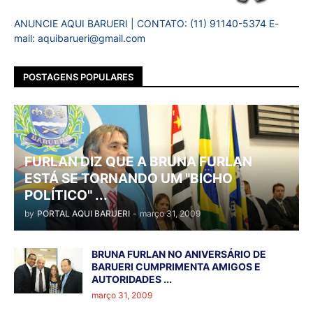
ANUNCIE AQUI BARUERI | CONTATO: (11) 91140-5374 E-
mail: aquibarueri@gmail.com
POSTAGENS POPULARES
FURLAN DIZ QUE A BRUNA FURLAN
ESTÁ SE TORNANDO UM "BICHO
POLÍTICO" ...
by
PORTAL AQUI BARUERI
-
março 31, 2009
BRUNA FURLAN NO ANIVERSÁRIO DE
BARUERI CUMPRIMENTA AMIGOS E
AUTORIDADES ...
março 31, 2009