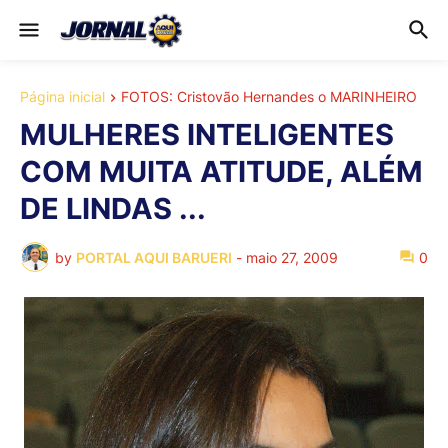
Página inicial
FOTOS: Cristovão Hernandes o MARINHEIRO
MULHERES INTELIGENTES
COM MUITA ATITUDE, ALÉM
DE LINDAS ...
by
PORTAL AQUI BARUERI
-
maio 27, 2009
0