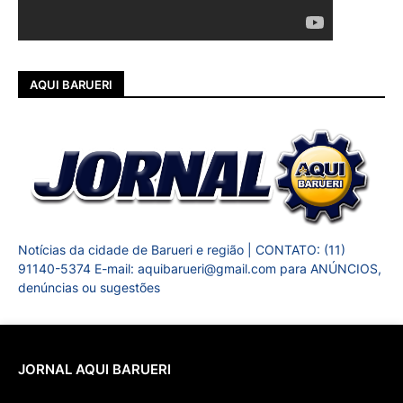
AQUI BARUERI
Notícias da cidade de Barueri e região | CONTATO: (11)
91140-5374 E-mail: aquibarueri@gmail.com para ANÚNCIOS,
denúncias ou sugestões
JORNAL AQUI BARUERI