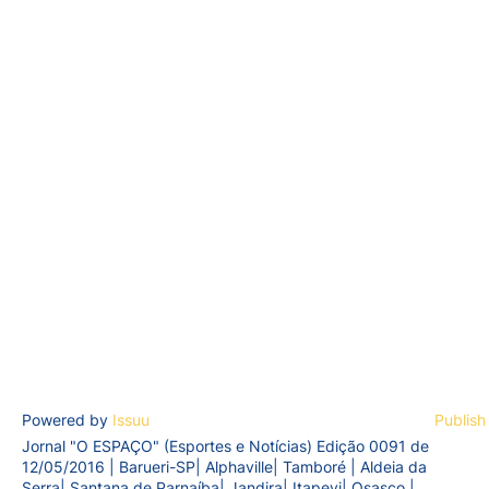
Powered by
Issuu
Publish
Jornal "O ESPAÇO" (Esportes e Notícias) Edição 0091 de
12/05/2016 | Barueri-SP| Alphaville| Tamboré | Aldeia da
Serra| Santana de Parnaíba| Jandira| Itapevi| Osasco |