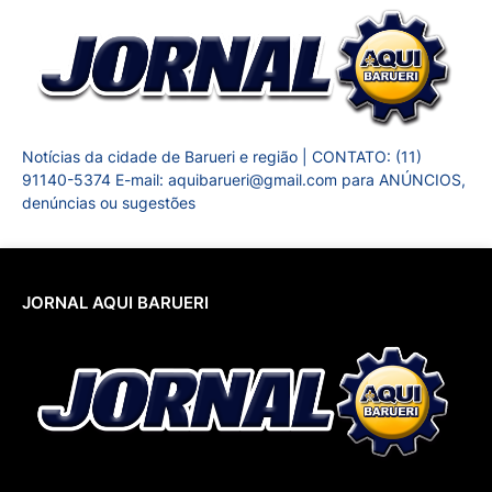
Notícias da cidade de Barueri e região | CONTATO: (11)
91140-5374 E-mail: aquibarueri@gmail.com para ANÚNCIOS,
denúncias ou sugestões
JORNAL AQUI BARUERI