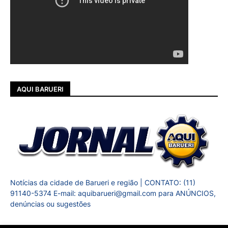
AQUI BARUERI
Notícias da cidade de Barueri e região | CONTATO: (11)
91140-5374 E-mail: aquibarueri@gmail.com para ANÚNCIOS,
denúncias ou sugestões