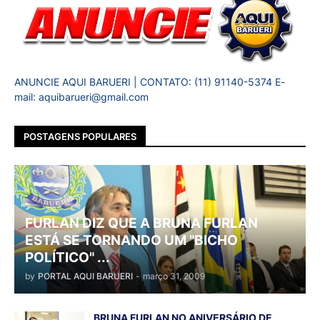
ANUNCIE AQUI BARUERI | CONTATO: (11) 91140-5374 E-
mail: aquibarueri@gmail.com
POSTAGENS POPULARES
FURLAN DIZ QUE A BRUNA FURLAN
ESTÁ SE TORNANDO UM "BICHO
POLÍTICO" ...
by
PORTAL AQUI BARUERI
-
março 31, 2009
BRUNA FURLAN NO ANIVERSÁRIO DE