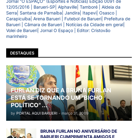
Jornal "O ESPAÇO" (Esportes e Notícias) Edição 0091 de
12/05/2016 | Barueri-SP| Alphaville| Tamboré | Aldeia da
Serra| Santana de Parnaíba| Jandira| Itapevi| Osasco |
Carapicuíba| Arena Barueri | Futebol de Barueri| Prefeitura de
Barueri | Câmara de Barueri | Notícias da Cidade em geral|
Volei de Barueri| Jornal O Espaço | Editor: Cristovão
marinheiro
DESTAQUES
FURLAN DIZ QUE A BRUNA FURLAN
ESTÁ SE TORNANDO UM "BICHO
POLÍTICO" ...
by
PORTAL AQUI BARUERI
-
março 31, 2009
BRUNA FURLAN NO ANIVERSÁRIO DE
BARUERI CUMPRIMENTA AMIGOS E