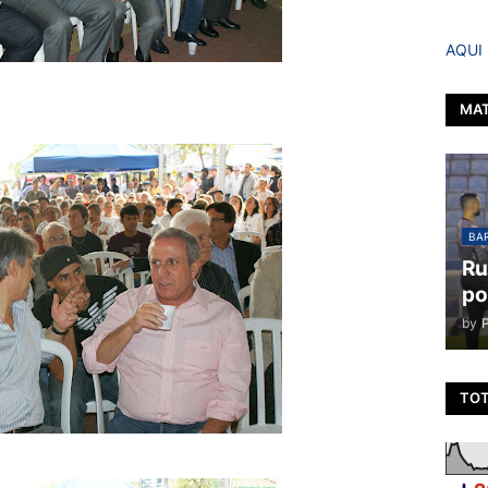
AQUI
MAT
BAR
Ru
po
by
TOT