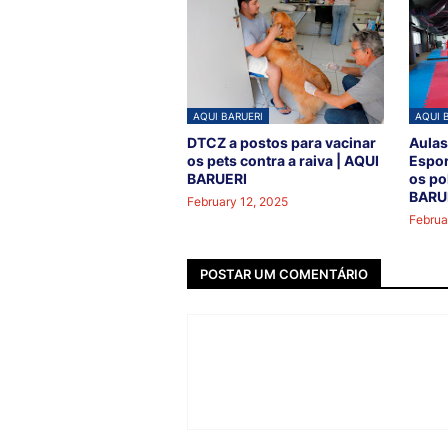
AQUI BARUERI
AQUI 
DTCZ a postos para vacinar
Aulas
os pets contra a raiva | AQUI
Espor
BARUERI
os po
BARU
February 12, 2025
Februa
POSTAR UM COMENTÁRIO