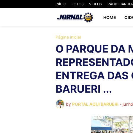
INÍCIO
FOTOS
VÍDEOS
RÁDIO BARUER
HOME
CID
Página inicial
O PARQUE DA 
REPRESENTAD
ENTREGA DAS 
BARUERI ...
by
PORTAL AQUI BARUERI
-
junh