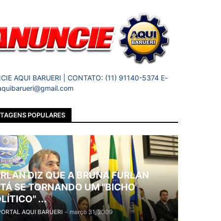
IE AQUI BARUERI | CONTATO: (11) 91140-5374 E-
 aquibarueri@gmail.com
TAGENS POPULARES
RLAN DIZ QUE A BRUNA FURLAN
TÁ SE TORNANDO UM "BICHO
LÍTICO" ...
PORTAL AQUI BARUERI
-
março 31, 2009