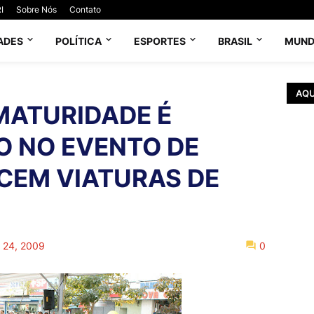
I
Sobre Nós
Contato
ADES
POLÍTICA
ESPORTES
BRASIL
MUN
AQU
MATURIDADE É
O NO EVENTO DE
CEM VIATURAS DE
o 24, 2009
0