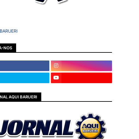
 BARUERI
A-NOS
NAL AQUI BARUERI