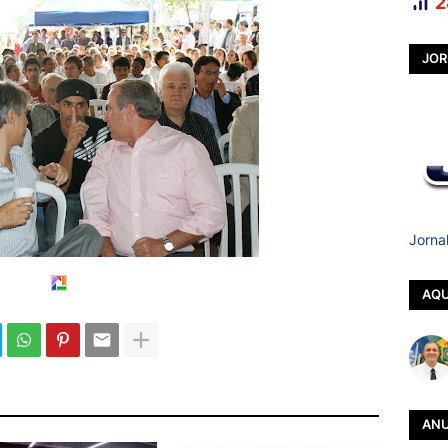
2
JOR
Jorna
AQU
ANU