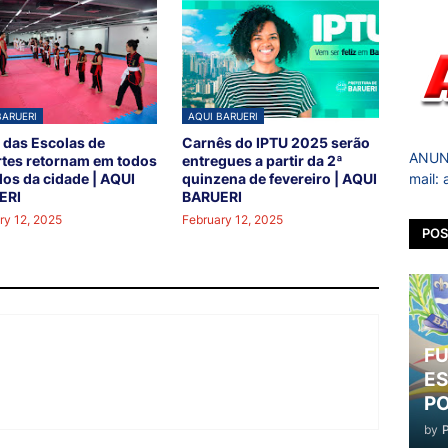
BARUERI
AQUI BARUERI
 das Escolas de
Carnês do IPTU 2025 serão
ANUNC
tes retornam em todos
entregues a partir da 2ª
mail:
los da cidade | AQUI
quinzena de fevereiro | AQUI
ERI
BARUERI
ry 12, 2025
February 12, 2025
POS
FU
ES
PO
by