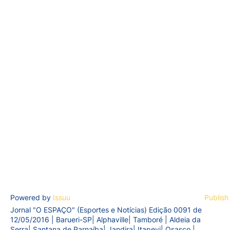
Powered by
Issuu
Publish
Jornal "O ESPAÇO" (Esportes e Notícias) Edição 0091 de
12/05/2016 | Barueri-SP| Alphaville| Tamboré | Aldeia da
Serra| Santana de Parnaíba| Jandira| Itapevi| Osasco |