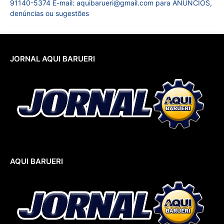
91140-5374 E-mail: aquibarueri@gmail.com para ANÚNCIOS,
denúncias ou sugestões
JORNAL AQUI BARUERI
AQUI BARUERI