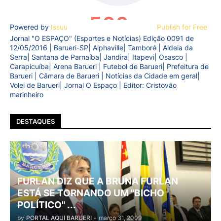
Powered by
Issuu
Publish for Free
Jornal "O ESPAÇO" (Esportes e Notícias) Edição 0091 de
12/05/2016 | Barueri-SP| Alphaville| Tamboré | Aldeia da
Serra| Santana de Parnaíba| Jandira| Itapevi| Osasco |
Carapicuíba| Arena Barueri | Futebol de Barueri| Prefeitura de
Barueri | Câmara de Barueri | Notícias da Cidade em geral|
Volei de Barueri| Jornal O Espaço | Editor: Cristovão
marinheiro
DESTAQUES
FURLAN DIZ QUE A BRUNA FURLAN
ESTÁ SE TORNANDO UM "BICHO
POLÍTICO" ...
by
PORTAL AQUI BARUERI
-
março 31, 2009