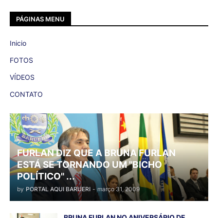
PÁGINAS MENU
Inicio
FOTOS
VÍDEOS
CONTATO
FURLAN DIZ QUE A BRUNA FURLAN
ESTÁ SE TORNANDO UM "BICHO
POLÍTICO" ...
by
PORTAL AQUI BARUERI
-
março 31, 2009
BRUNA FURLAN NO ANIVERSÁRIO DE