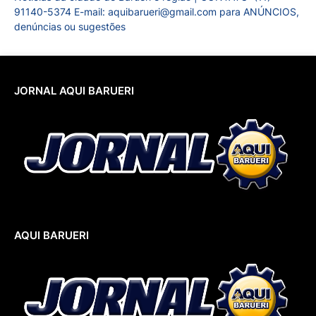
91140-5374 E-mail: aquibarueri@gmail.com para ANÚNCIOS,
denúncias ou sugestões
JORNAL AQUI BARUERI
AQUI BARUERI