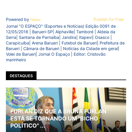
Powered by
Issuu
Publish for Free
Jornal "O ESPAÇO" (Esportes e Notícias) Edição 0091 de
12/05/2016 | Barueri-SP| Alphaville| Tamboré | Aldeia da
Serra| Santana de Parnaíba| Jandira| Itapevi| Osasco |
Carapicuíba| Arena Barueri | Futebol de Barueri| Prefeitura de
Barueri | Câmara de Barueri | Notícias da Cidade em geral|
Volei de Barueri| Jornal O Espaço | Editor: Cristovão
marinheiro
DESTAQUES
FURLAN DIZ QUE A BRUNA FURLAN
ESTÁ SE TORNANDO UM "BICHO
POLÍTICO" ...