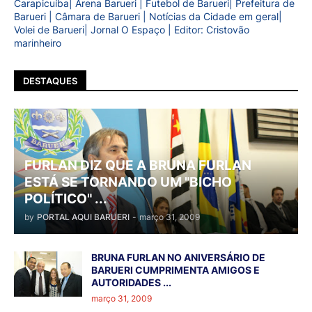
Carapicuíba| Arena Barueri | Futebol de Barueri| Prefeitura de
Barueri | Câmara de Barueri | Notícias da Cidade em geral|
Volei de Barueri| Jornal O Espaço | Editor: Cristovão
marinheiro
DESTAQUES
FURLAN DIZ QUE A BRUNA FURLAN
ESTÁ SE TORNANDO UM "BICHO
POLÍTICO" ...
by
PORTAL AQUI BARUERI
-
março 31, 2009
BRUNA FURLAN NO ANIVERSÁRIO DE
BARUERI CUMPRIMENTA AMIGOS E
AUTORIDADES ...
março 31, 2009