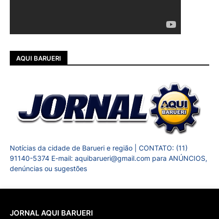
AQUI BARUERI
Notícias da cidade de Barueri e região | CONTATO: (11)
91140-5374 E-mail: aquibarueri@gmail.com para ANÚNCIOS,
denúncias ou sugestões
JORNAL AQUI BARUERI