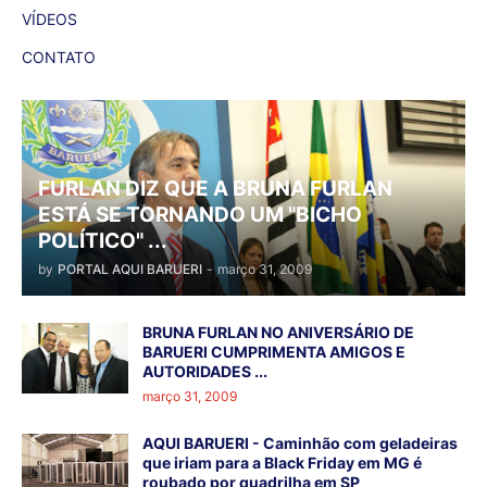
VÍDEOS
CONTATO
FURLAN DIZ QUE A BRUNA FURLAN
ESTÁ SE TORNANDO UM "BICHO
POLÍTICO" ...
by
PORTAL AQUI BARUERI
-
março 31, 2009
BRUNA FURLAN NO ANIVERSÁRIO DE
BARUERI CUMPRIMENTA AMIGOS E
AUTORIDADES ...
março 31, 2009
AQUI BARUERI - Caminhão com geladeiras
que iriam para a Black Friday em MG é
roubado por quadrilha em SP