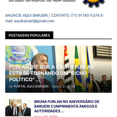
ANUNCIE AQUI BARUERI | CONTATO: (11) 91140-5374 E-
mail: aquibarueri@gmail.com
POSTAGENS POPULARES
FURLAN DIZ QUE A BRUNA FURLAN
ESTÁ SE TORNANDO UM "BICHO
POLÍTICO" ...
by
PORTAL AQUI BARUERI
-
março 31, 2009
BRUNA FURLAN NO ANIVERSÁRIO DE
BARUERI CUMPRIMENTA AMIGOS E
AUTORIDADES ...
março 31, 2009