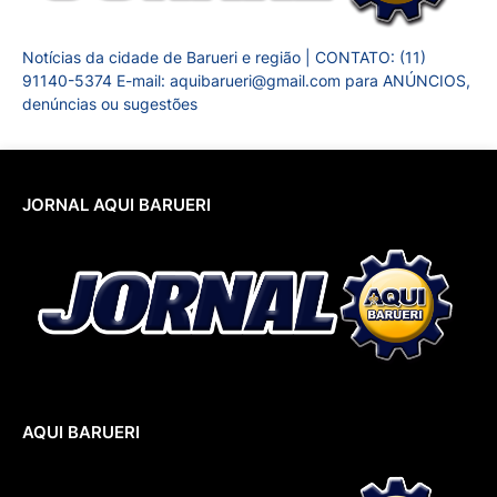
Notícias da cidade de Barueri e região | CONTATO: (11)
91140-5374 E-mail: aquibarueri@gmail.com para ANÚNCIOS,
denúncias ou sugestões
JORNAL AQUI BARUERI
AQUI BARUERI