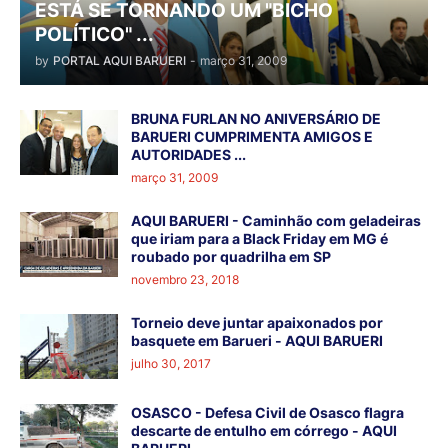
ESTÁ SE TORNANDO UM "BICHO
POLÍTICO" ...
by
PORTAL AQUI BARUERI
-
março 31, 2009
BRUNA FURLAN NO ANIVERSÁRIO DE
BARUERI CUMPRIMENTA AMIGOS E
AUTORIDADES ...
março 31, 2009
AQUI BARUERI - Caminhão com geladeiras
que iriam para a Black Friday em MG é
roubado por quadrilha em SP
novembro 23, 2018
Torneio deve juntar apaixonados por
basquete em Barueri - AQUI BARUERI
julho 30, 2017
OSASCO - Defesa Civil de Osasco flagra
descarte de entulho em córrego - AQUI