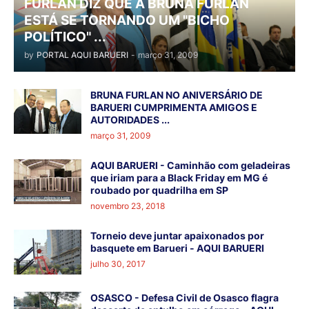
FURLAN DIZ QUE A BRUNA FURLAN
ESTÁ SE TORNANDO UM "BICHO
POLÍTICO" ...
by
PORTAL AQUI BARUERI
-
março 31, 2009
BRUNA FURLAN NO ANIVERSÁRIO DE
BARUERI CUMPRIMENTA AMIGOS E
AUTORIDADES ...
março 31, 2009
AQUI BARUERI - Caminhão com geladeiras
que iriam para a Black Friday em MG é
roubado por quadrilha em SP
novembro 23, 2018
Torneio deve juntar apaixonados por
basquete em Barueri - AQUI BARUERI
julho 30, 2017
OSASCO - Defesa Civil de Osasco flagra