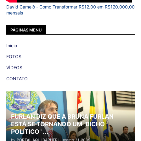
David Camelô - Como Transformar R$12.00 em R$120.000,00
mensais
PÁGINAS MENU
Inicio
FOTOS
VÍDEOS
CONTATO
FURLAN DIZ QUE A BRUNA FURLAN
ESTÁ SE TORNANDO UM "BICHO
POLÍTICO" ...
by
PORTAL AQUI BARUERI
-
março 31, 2009