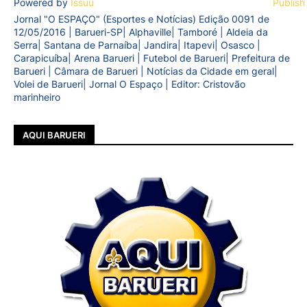
Powered by
Issuu
Publish
Jornal "O ESPAÇO" (Esportes e Notícias) Edição 0091 de
12/05/2016 | Barueri-SP| Alphaville| Tamboré | Aldeia da
Serra| Santana de Parnaíba| Jandira| Itapevi| Osasco |
Carapicuíba| Arena Barueri | Futebol de Barueri| Prefeitura de
Barueri | Câmara de Barueri | Notícias da Cidade em geral|
Volei de Barueri| Jornal O Espaço | Editor: Cristovão
marinheiro
AQUI BARUERI