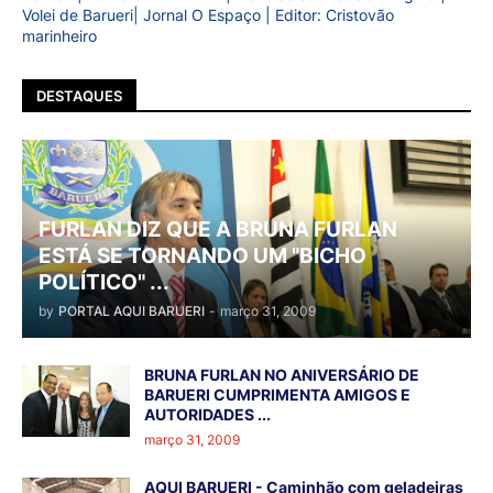
Volei de Barueri| Jornal O Espaço | Editor: Cristovão
marinheiro
DESTAQUES
FURLAN DIZ QUE A BRUNA FURLAN
ESTÁ SE TORNANDO UM "BICHO
POLÍTICO" ...
by
PORTAL AQUI BARUERI
-
março 31, 2009
BRUNA FURLAN NO ANIVERSÁRIO DE
BARUERI CUMPRIMENTA AMIGOS E
AUTORIDADES ...
março 31, 2009
AQUI BARUERI - Caminhão com geladeiras