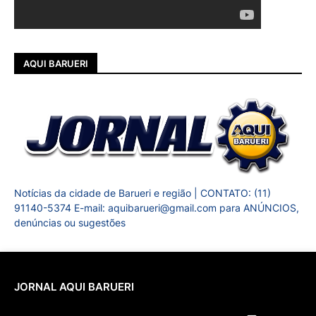
AQUI BARUERI
Notícias da cidade de Barueri e região | CONTATO: (11)
91140-5374 E-mail: aquibarueri@gmail.com para ANÚNCIOS,
denúncias ou sugestões
JORNAL AQUI BARUERI