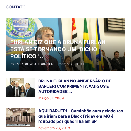
CONTATO
FURLAN DIZ QUE A BRUNA FURLAN
ESTÁ SE TORNANDO UM "BICHO
POLÍTICO" ...
by
PORTAL AQUI BARUERI
-
março 31, 2009
BRUNA FURLAN NO ANIVERSÁRIO DE
BARUERI CUMPRIMENTA AMIGOS E
AUTORIDADES ...
março 31, 2009
AQUI BARUERI - Caminhão com geladeiras
que iriam para a Black Friday em MG é
roubado por quadrilha em SP
novembro 23, 2018