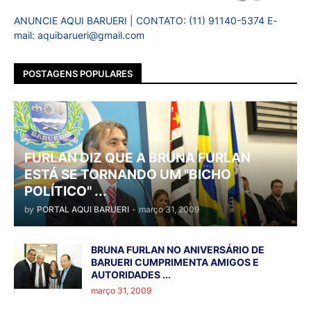
ANUNCIE AQUI BARUERI | CONTATO: (11) 91140-5374 E-
mail: aquibarueri@gmail.com
POSTAGENS POPULARES
FURLAN DIZ QUE A BRUNA FURLAN
ESTÁ SE TORNANDO UM "BICHO
POLÍTICO" ...
by
PORTAL AQUI BARUERI
-
março 31, 2009
BRUNA FURLAN NO ANIVERSÁRIO DE
BARUERI CUMPRIMENTA AMIGOS E
AUTORIDADES ...
março 31, 2009