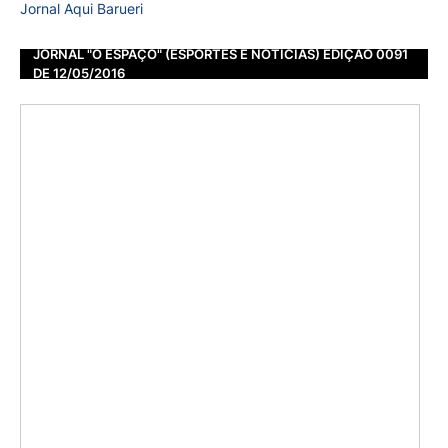
Jornal Aqui Barueri
JORNAL "O ESPAÇO" (ESPORTES E NOTÍCIAS) EDIÇÃO 0091
DE 12/05/2016