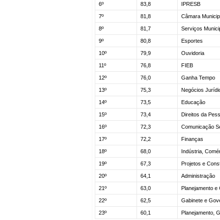
6º
83,8
IPRESB
7º
81,8
Câmara Municip
8º
81,7
Serviços Munici
9º
80,8
Esportes
10º
79,9
Ouvidoria
11º
76,8
FIEB
12º
76,0
Ganha Tempo
13º
75,3
Negócios Jurídi
14º
73,5
Educação
15º
73,4
Direitos da Pes
16º
72,3
Comunicação So
17º
72,2
Finanças
18º
68,0
Indústria, Comé
19º
67,3
Projetos e Cons
20º
64,1
Administração
21º
63,0
Planejamento e 
22º
62,5
Gabinete e Gov
23º
60,1
Planejamento, G