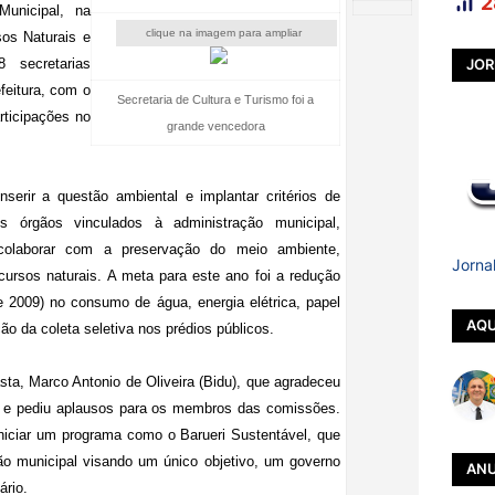
2
unicipal, na
clique na imagem para ampliar
sos Naturais e
 secretarias
JOR
feitura, com o
Secretaria de Cultura e Turismo foi a
rticipações no
grande vencedora
serir a questão ambiental e implantar critérios de
s órgãos vinculados à administração municipal,
 colaborar com a preservação do meio ambiente,
Jorna
ursos naturais. A meta para este ano foi a redução
2009) no consumo de água, energia elétrica, papel
AQU
ão da coleta seletiva nos prédios públicos.
asta, Marco Antonio de Oliveira (Bidu), que agradeceu
os e pediu aplausos para os membros das comissões.
niciar um programa como o Barueri Sustentável, que
ão municipal visando um único objetivo, um governo
ANU
ário.