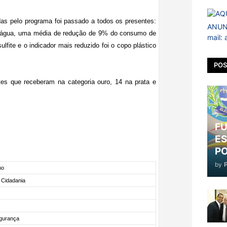
s pelo programa foi passado a todos os presentes:
ANUNC
e água, uma média de redução de 9% do consumo de
mail:
ulfite e o indicador mais reduzido foi o copo plástico
POS
tes que receberam na categoria ouro, 14 na prata e
FU
ES
PO
by
mo
 Cidadania
gurança