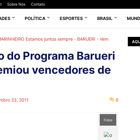
I
Sobre Nós
Contato
ADES
POLÍTICA
ESPORTES
BRASIL
MUN
 MARINHEIRO Estamos juntos sempre - BARUERI - Vem
AQU
 do Programa Barueri
remiou vencedores de
mbro 23, 2011
0
Fotos