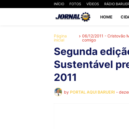
INÍCIO
FOTOS
VÍDEOS
RÁDIO BARUER
HOME
CID
Página
06/12/2011 - Cristovão
inicial
comigo
Segunda edição
Sustentável p
2011
by
PORTAL AQUI BARUERI
-
deze