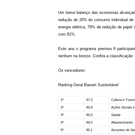
Um breve balanço das economias alcançada
redução de 20% do consumo individual d
energia elétrica, 79% de redução de papel s
com 81%.
Este ano o programa premiou 9 participan
nenhum na bronze. Confira a classificação:
Os vencedores:
Ranking Geral Barueri Sustentável
1º
97,3
Cultura e Turis
2º
90,8
Ações Sociais e
3º
90,5
Saúde
4º
89,5
Abastecimento
5º
85,1
Assuntos de Se