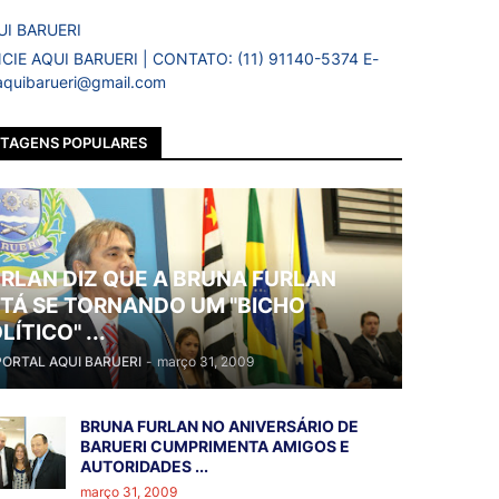
IE AQUI BARUERI | CONTATO: (11) 91140-5374 E-
 aquibarueri@gmail.com
TAGENS POPULARES
RLAN DIZ QUE A BRUNA FURLAN
TÁ SE TORNANDO UM "BICHO
LÍTICO" ...
PORTAL AQUI BARUERI
-
março 31, 2009
BRUNA FURLAN NO ANIVERSÁRIO DE
BARUERI CUMPRIMENTA AMIGOS E
AUTORIDADES ...
março 31, 2009