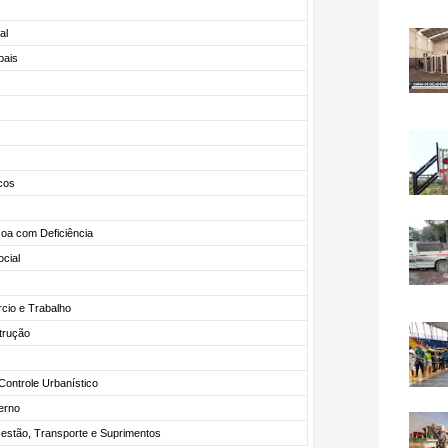
al
pais
cos
soa com Deficiência
cial
rcio e Trabalho
trução
Controle Urbanístico
erno
estão, Transporte e Suprimentos