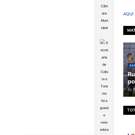
AQUI
MAT
BAR
Ru
po
by
TOT