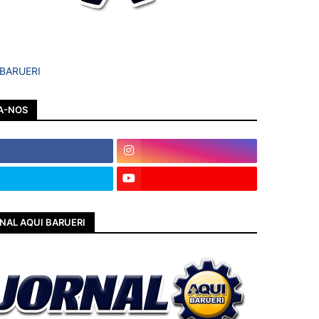
 BARUERI
A-NOS
NAL AQUI BARUERI