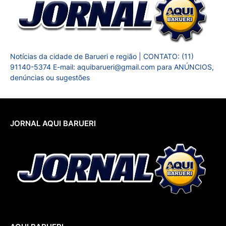
Notícias da cidade de Barueri e região | CONTATO: (11)
91140-5374 E-mail: aquibarueri@gmail.com para ANÚNCIOS,
denúncias ou sugestões
JORNAL AQUI BARUERI