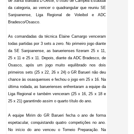
de Santa Bárbara D’Oeste, o título de Campeã Estadual
da categoria, ao vencer o quadrangular que reuniu SE
Sanjoanense, Liga Regional de Voleibol e ADC
Bradesco/Osasco.
As comandadas da técnica Elaine Camargo venceram
todas partidas por 3 sets a zero. No primeiro jogo diante
da SE Sanjoanense, as baruerienses fizeram 25 x 11,
25 x 11 e 25 x 11. Depois, diante da ADC Bradesco, de
Osasco, após um jogo muito equilibrado nos dois
primeiros sets (25 x 22, 26 x 24) o GR Barueri não deu
chance às osasquenses e fechou o jogo em 25 x 16. Na
última rodada, as baruerienses enfrentaram a equipe da
Liga Regional e também venceram (25 x 16, 25 x 18 e
25 x 21) garantindo assim o quarto título do ano.
A equipe Mirim do GR Barueri fecha o ano de forma
espetacular, conquistando quatro competições no ano.
No início do ano venceu o Torneio Preparação. Na