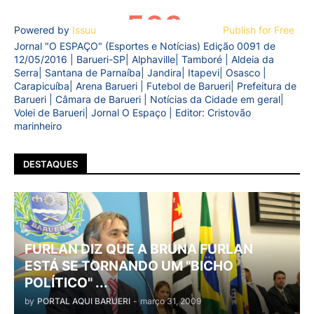
Powered by
Issuu
Publish for Free
Jornal "O ESPAÇO" (Esportes e Notícias) Edição 0091 de
12/05/2016 | Barueri-SP| Alphaville| Tamboré | Aldeia da
Serra| Santana de Parnaíba| Jandira| Itapevi| Osasco |
Carapicuíba| Arena Barueri | Futebol de Barueri| Prefeitura de
Barueri | Câmara de Barueri | Notícias da Cidade em geral|
Volei de Barueri| Jornal O Espaço | Editor: Cristovão
marinheiro
DESTAQUES
FURLAN DIZ QUE A BRUNA FURLAN
ESTÁ SE TORNANDO UM "BICHO
POLÍTICO" ...
by
PORTAL AQUI BARUERI
-
março 31, 2009