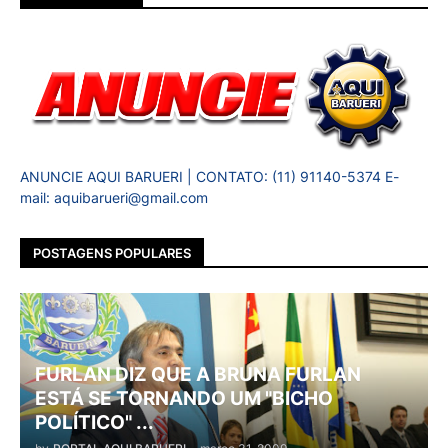
ANUNCIE AQUI BARUERI | CONTATO: (11) 91140-5374 E-
mail: aquibarueri@gmail.com
POSTAGENS POPULARES
FURLAN DIZ QUE A BRUNA FURLAN
ESTÁ SE TORNANDO UM "BICHO
POLÍTICO" ...