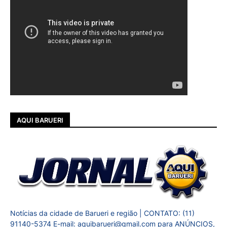
AQUI BARUERI
Notícias da cidade de Barueri e região | CONTATO: (11)
91140-5374 E-mail: aquibarueri@gmail.com para ANÚNCIOS,