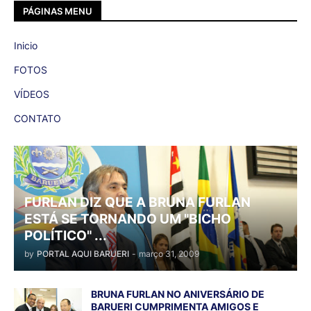
PÁGINAS MENU
Inicio
FOTOS
VÍDEOS
CONTATO
FURLAN DIZ QUE A BRUNA FURLAN
ESTÁ SE TORNANDO UM "BICHO
POLÍTICO" ...
by
PORTAL AQUI BARUERI
-
março 31, 2009
BRUNA FURLAN NO ANIVERSÁRIO DE
BARUERI CUMPRIMENTA AMIGOS E