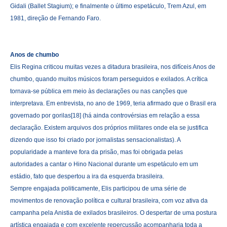
Gidali (Ballet Stagium); e finalmente o último espetáculo, Trem Azul, em
1981, direção de Fernando Faro.
Anos de chumbo
Elis Regina criticou muitas vezes a ditadura brasileira, nos difíceis Anos de
chumbo, quando muitos músicos foram perseguidos e exilados. A crítica
tornava-se pública em meio às declarações ou nas canções que
interpretava. Em entrevista, no ano de 1969, teria afirmado que o Brasil era
governado por gorilas[18] (há ainda controvérsias em relação a essa
declaração. Existem arquivos dos próprios militares onde ela se justifica
dizendo que isso foi criado por jornalistas sensacionalistas). A
popularidade a manteve fora da prisão, mas foi obrigada pelas
autoridades a cantar o Hino Nacional durante um espetáculo em um
estádio, fato que despertou a ira da esquerda brasileira.
Sempre engajada politicamente, Elis participou de uma série de
movimentos de renovação política e cultural brasileira, com voz ativa da
campanha pela Anistia de exilados brasileiros. O despertar de uma postura
artística engajada e com excelente repercussão acompanharia toda a