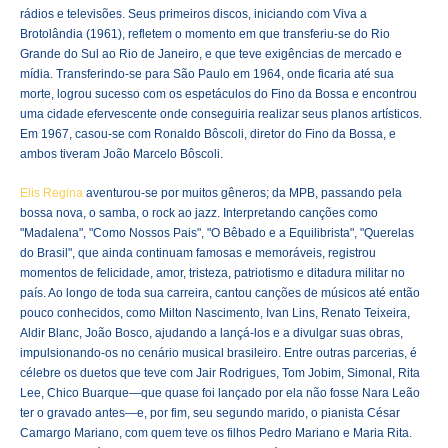
rádios e televisões. Seus primeiros discos, iniciando com Viva a
Brotolândia (1961), refletem o momento em que transferiu-se do Rio
Grande do Sul ao Rio de Janeiro, e que teve exigências de mercado e
mídia. Transferindo-se para São Paulo em 1964, onde ficaria até sua
morte, logrou sucesso com os espetáculos do Fino da Bossa e encontrou
uma cidade efervescente onde conseguiria realizar seus planos artísticos.
Em 1967, casou-se com Ronaldo Bôscoli, diretor do Fino da Bossa, e
ambos tiveram João Marcelo Bôscoli.
Elis Regina
aventurou-se por muitos gêneros; da MPB, passando pela
bossa nova, o samba, o rock ao jazz. Interpretando canções como
"Madalena", "Como Nossos Pais", "O Bêbado e a Equilibrista", "Querelas
do Brasil", que ainda continuam famosas e memoráveis, registrou
momentos de felicidade, amor, tristeza, patriotismo e ditadura militar no
país. Ao longo de toda sua carreira, cantou canções de músicos até então
pouco conhecidos, como Milton Nascimento, Ivan Lins, Renato Teixeira,
Aldir Blanc, João Bosco, ajudando a lançá-los e a divulgar suas obras,
impulsionando-os no cenário musical brasileiro. Entre outras parcerias, é
célebre os duetos que teve com Jair Rodrigues, Tom Jobim, Simonal, Rita
Lee, Chico Buarque—que quase foi lançado por ela não fosse Nara Leão
ter o gravado antes—e, por fim, seu segundo marido, o pianista César
Camargo Mariano, com quem teve os filhos Pedro Mariano e Maria Rita.