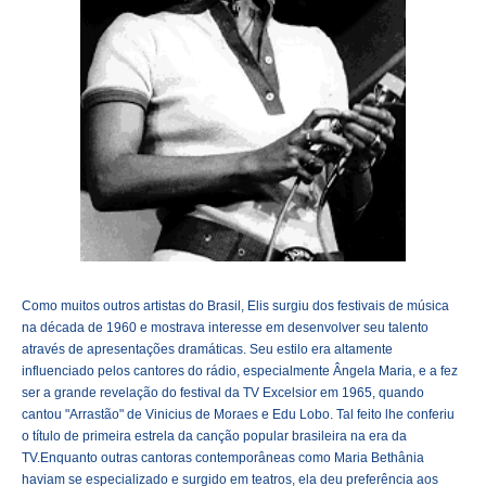
Como muitos outros artistas do Brasil, Elis surgiu dos festivais de música
na década de 1960 e mostrava interesse em desenvolver seu talento
através de apresentações dramáticas. Seu estilo era altamente
influenciado pelos cantores do rádio, especialmente Ângela Maria, e a fez
ser a grande revelação do festival da TV Excelsior em 1965, quando
cantou "Arrastão" de Vinicius de Moraes e Edu Lobo. Tal feito lhe conferiu
o título de primeira estrela da canção popular brasileira na era da
TV.Enquanto outras cantoras contemporâneas como Maria Bethânia
haviam se especializado e surgido em teatros, ela deu preferência aos