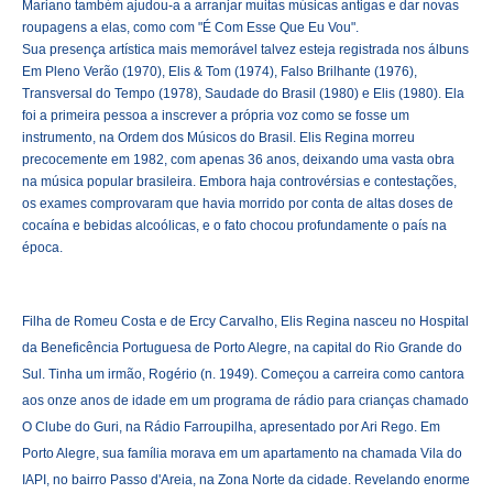
Mariano também ajudou-a a arranjar muitas músicas antigas e dar novas
roupagens a elas, como com "É Com Esse Que Eu Vou".
Sua presença artística mais memorável talvez esteja registrada nos álbuns
Em Pleno Verão (1970), Elis & Tom (1974), Falso Brilhante (1976),
Transversal do Tempo (1978), Saudade do Brasil (1980) e Elis (1980). Ela
foi a primeira pessoa a inscrever a própria voz como se fosse um
instrumento, na Ordem dos Músicos do Brasil. Elis Regina morreu
precocemente em 1982, com apenas 36 anos, deixando uma vasta obra
na música popular brasileira. Embora haja controvérsias e contestações,
os exames comprovaram que havia morrido por conta de altas doses de
cocaína e bebidas alcoólicas, e o fato chocou profundamente o país na
época.
Filha de Romeu Costa e de Ercy Carvalho, Elis Regina nasceu no Hospital
da Beneficência Portuguesa de Porto Alegre, na capital do Rio Grande do
Sul. Tinha um irmão, Rogério (n. 1949). Começou a carreira como cantora
aos onze anos de idade em um programa de rádio para crianças chamado
O Clube do Guri, na Rádio Farroupilha, apresentado por Ari Rego. Em
Porto Alegre, sua família morava em um apartamento na chamada Vila do
IAPI, no bairro Passo d'Areia, na Zona Norte da cidade. Revelando enorme