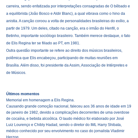
carreira, sendo enfatizada por interpretações consagradas de O bêbado e
a equilibrista (João Bosco e Aldir Blanc), a qual vibrava como o hino da
anistia. A canção coroou a volta de personalidades brasileiras do exílio, a
partir de 1979. Um deles, citado na canção, era o irmão do Henfil, o
Betinho, importante sociólogo brasileiro. Também merece destaque, o fato
de Elis Regina ter se filiado ao PT, em 1981.
Outra questão importante se refere ao direito dos músicos brasileiros,
polêmica que Elis encabeçou, participando de muitas reuniões em
Brasília. Além disso, foi presidente da Assim, Associação de Intérpretes e
de Músicos.
Últimos momentos
Memorial em homenagem a Elis Regina.
Causando grande comoção nacional, faleceu aos 36 anos de idade em 19
de janeiro de 1982, devido a complicações decorrentes de uma overdose
de cocaína, e bebida alcoólica. O laudo médico foi elaborado por José
Luiz Lourenço e Chibly Hadad, sendo o diretor do IML Harry Shibata,
médico conhecido por seu envolvimento no caso do jornalista Vladimir
Herzog .