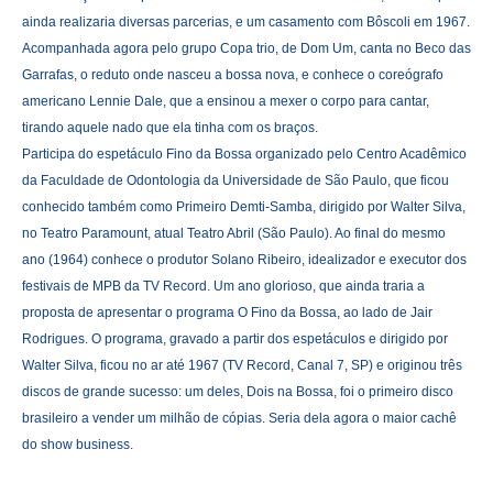
ainda realizaria diversas parcerias, e um casamento com Bôscoli em 1967.
Acompanhada agora pelo grupo Copa trio, de Dom Um, canta no Beco das
Garrafas, o reduto onde nasceu a bossa nova, e conhece o coreógrafo
americano Lennie Dale, que a ensinou a mexer o corpo para cantar,
tirando aquele nado que ela tinha com os braços.
Participa do espetáculo Fino da Bossa organizado pelo Centro Acadêmico
da Faculdade de Odontologia da Universidade de São Paulo, que ficou
conhecido também como Primeiro Demti-Samba, dirigido por Walter Silva,
no Teatro Paramount, atual Teatro Abril (São Paulo). Ao final do mesmo
ano (1964) conhece o produtor Solano Ribeiro, idealizador e executor dos
festivais de MPB da TV Record. Um ano glorioso, que ainda traria a
proposta de apresentar o programa O Fino da Bossa, ao lado de Jair
Rodrigues. O programa, gravado a partir dos espetáculos e dirigido por
Walter Silva, ficou no ar até 1967 (TV Record, Canal 7, SP) e originou três
discos de grande sucesso: um deles, Dois na Bossa, foi o primeiro disco
brasileiro a vender um milhão de cópias. Seria dela agora o maior cachê
do show business.