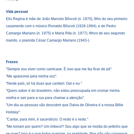
Vida pessoal
Elis Regina é mãe de João Marcelo Bôscoli (n. 1970), filho do seu primeiro
casamento com o músico Ronaldo Bôscoli (1928-1994), e de Pedro
Camargo Mariano (n. 1975) e Maria Rita (n. 1977), filhos de seu segundo
marido, o pianista César Camargo Mariano (1943-).
Frases
"Sempre vou viver como camicase. É isso que me faz ficar de pé"
"Me apaixonei pela minha voz".
"Neste país, só há duas que cantam: Gal e eu."
"Quero saber é do brasileiro, não estou preocupada em cromar minha
orelha e sair para a rua para chamar a atenção".
"Um dia as pessoas vão descobrir que Dalva de Oliveira é a nossa Billie
Holiday".
"Cantar, para mim, é sacerdócio. O resto é o resto."
"Me tomam por quem? Um imbecil? Sou algo que se molda do jeitinho que
se quer? Isso é o que todos queriam, na realidade. Mas não vão conseguir,