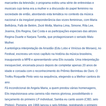
marcantes da televisão; o programa exibiu uma série de entrevistas e
musicais cujo tema era a mulher e a discussão do papel feminino na
sociedade de então, abordando esta temática no contexto da música
nacional e da inegável preponderância das vozes femininas, com Maria
Bethânia, Fafá de Belém, Zezé Motta, Marina Lima, Simone, Rita Lee,
Joanna, Elis Regina, Gal Costa e as participações especiais das atrizes
Regina Duarte e Narjara Turetta, que protagonizaram o seriado Malu
Mulher.
A antológica interpretação de Arrastão (Edu Lobo e Vinícius de Moraes), no
Festival, escreveu um novo capítulo na história da música brasileira,
inaugurando a MPB e apresentando uma Elis ousada. Uma interpretação
inesquecível, encenada pouco depois de completar apenas 20 anos de
idade e coroada com o reconhecimento do Prêmio Berimbau de Ouro. O
Troféu Roquette Pinto veio na sequência, elegendo-a a Melhor cantora do
ano.
Fã incondicional de Angela Maria, a quem prestou várias homenagens,
Elis impulsionava uma carreira não menos gloriosa, possibilitando o
lançamento do primeiro LP individual, Samba eu canto assim (CBD, selo
Philips). Pioneira, em 1966 lançou o selo Artistas, registrando o primeiro