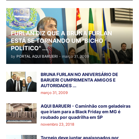
FURLAN DIZ QUE A BRUNA FURLAN
ESTÁ SE TORNANDO UM "BICHO
POLÍTICO" ...
by
PORTAL AQUI BARUERI
-
março 31, 2009
BRUNA FURLAN NO ANIVERSÁRIO DE
BARUERI CUMPRIMENTA AMIGOS E
AUTORIDADES ...
março 31, 2009
AQUI BARUERI - Caminhão com geladeiras
que iriam para a Black Friday em MG é
roubado por quadrilha em SP
novembro 23, 2018
Torneio deve juntar apaixonados por