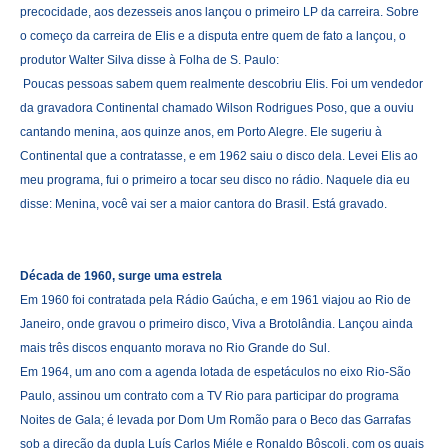
precocidade, aos dezesseis anos lançou o primeiro LP da carreira. Sobre
o começo da carreira de Elis e a disputa entre quem de fato a lançou, o
produtor Walter Silva disse à Folha de S. Paulo:
Poucas pessoas sabem quem realmente descobriu Elis. Foi um vendedor
da gravadora Continental chamado Wilson Rodrigues Poso, que a ouviu
cantando menina, aos quinze anos, em Porto Alegre. Ele sugeriu à
Continental que a contratasse, e em 1962 saiu o disco dela. Levei Elis ao
meu programa, fui o primeiro a tocar seu disco no rádio. Naquele dia eu
disse: Menina, você vai ser a maior cantora do Brasil. Está gravado.
Década de 1960, surge uma estrela
Em 1960 foi contratada pela Rádio Gaúcha, e em 1961 viajou ao Rio de
Janeiro, onde gravou o primeiro disco, Viva a Brotolândia. Lançou ainda
mais três discos enquanto morava no Rio Grande do Sul.
Em 1964, um ano com a agenda lotada de espetáculos no eixo Rio-São
Paulo, assinou um contrato com a TV Rio para participar do programa
Noites de Gala; é levada por Dom Um Romão para o Beco das Garrafas
sob a direção da dupla Luís Carlos Miéle e Ronaldo Bôscoli, com os quais