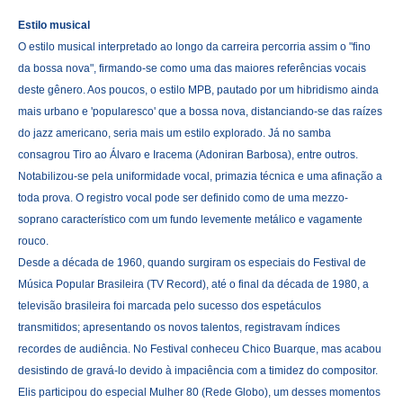
Estilo musical
O estilo musical interpretado ao longo da carreira percorria assim o "fino
da bossa nova", firmando-se como uma das maiores referências vocais
deste gênero. Aos poucos, o estilo MPB, pautado por um hibridismo ainda
mais urbano e 'popularesco' que a bossa nova, distanciando-se das raízes
do jazz americano, seria mais um estilo explorado. Já no samba
consagrou Tiro ao Álvaro e Iracema (Adoniran Barbosa), entre outros.
Notabilizou-se pela uniformidade vocal, primazia técnica e uma afinação a
toda prova. O registro vocal pode ser definido como de uma mezzo-
soprano característico com um fundo levemente metálico e vagamente
rouco.
Desde a década de 1960, quando surgiram os especiais do Festival de
Música Popular Brasileira (TV Record), até o final da década de 1980, a
televisão brasileira foi marcada pelo sucesso dos espetáculos
transmitidos; apresentando os novos talentos, registravam índices
recordes de audiência. No Festival conheceu Chico Buarque, mas acabou
desistindo de gravá-lo devido à impaciência com a timidez do compositor.
Elis participou do especial Mulher 80 (Rede Globo), um desses momentos