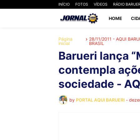
INÍCIO
FOTOS
VÍDEOS
RÁDIO BARUER
HOME
CID
Página
28/11/2011 - AQUI BAR
inicial
BRASIL
Barueri lança 
contempla açõe
sociedade - A
by
PORTAL AQUI BARUERI
-
deze