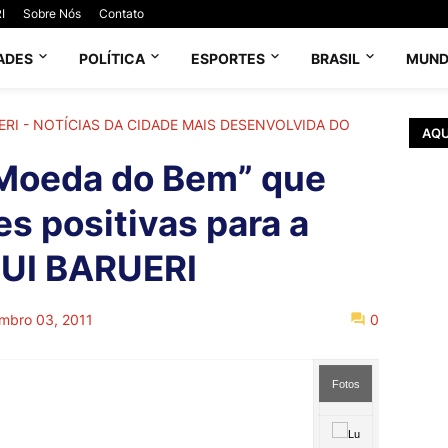
I
Sobre Nós
Contato
ADES
POLÍTICA
ESPORTES
BRASIL
MUN
UERI - NOTÍCIAS DA CIDADE MAIS DESENVOLVIDA DO
AQU
“Moeda do Bem” que
s positivas para a
QUI BARUERI
mbro 03, 2011
0
Fotos