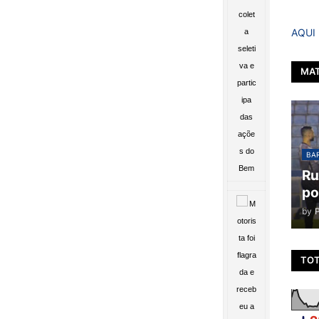
AQUI
MAT
BAR
Ru
po
by
TOT