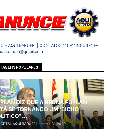
IE AQUI BARUERI | CONTATO: (11) 91140-5374 E-
 aquibarueri@gmail.com
TAGENS POPULARES
RLAN DIZ QUE A BRUNA FURLAN
TÁ SE TORNANDO UM "BICHO
LÍTICO" ...
PORTAL AQUI BARUERI
-
março 31, 2009