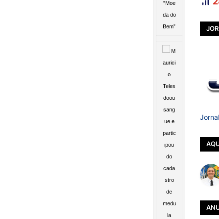
2
JOR
Jorna
AQU
ANU