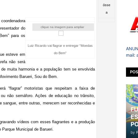
 coordenadora
clique na imagem para ampliar
resentador do
 Bem” para os
Luiz Ricardo vai flagrar e entregar “Moedas
ANUNC
do Bem”
 que esteve em
mail:
arefa não será
ma de muita harmonia e a população tem se envolvida
POS
Movimento Barueri, Sou do Bem.
rá “flagrar” motoristas que respeitam a faixa de
m ou não semáforo. Ações de educação no trânsito,
de sangue, entre outras, merecem ser reconhecidas e
FU
ES
 gravando vídeos com esses flagrantes e a produção
PO
 Parque Municipal de Barueri.
by