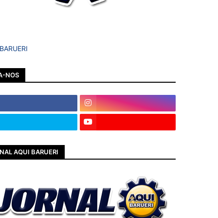
 BARUERI
A-NOS
NAL AQUI BARUERI