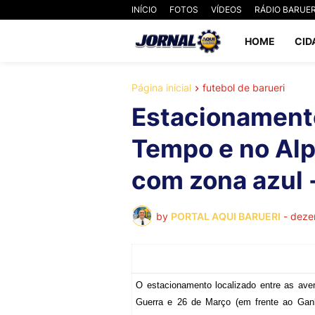
INÍCIO
FOTOS
VÍDEOS
RÁDIO BARUER
HOME
CID
Página inicial
futebol de barueri
Estacionament
Tempo e no Alp
com zona azul
by
PORTAL AQUI BARUERI
-
deze
O estacionamento localizado entre as av
Guerra e 26 de Março (em frente ao Gan