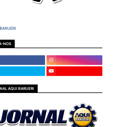
 BARUERI
A-NOS
NAL AQUI BARUERI