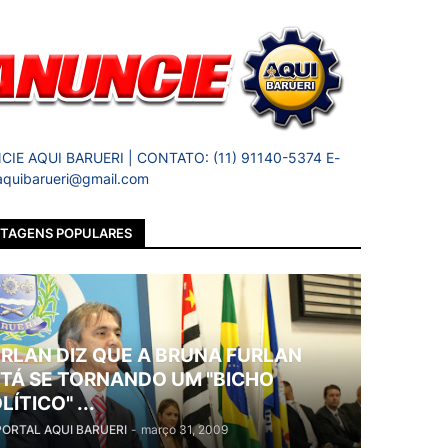
IE AQUI BARUERI | CONTATO: (11) 91140-5374 E-
 aquibarueri@gmail.com
TAGENS POPULARES
RLAN DIZ QUE A BRUNA FURLAN
TÁ SE TORNANDO UM "BICHO
LÍTICO" ...
PORTAL AQUI BARUERI
-
março 31, 2009