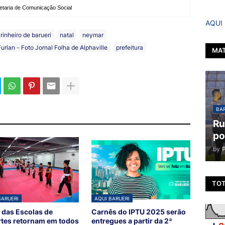
etaria de Comunicação Social
AQUI
rinheiro de barueri
natal
neymar
urlan - Foto Jornal Folha de Alphaville
prefeitura
MAT
BAR
Ru
po
by
TOT
BARUERI
AQUI BARUERI
 das Escolas de
Carnês do IPTU 2025 serão
tes retornam em todos
entregues a partir da 2ª