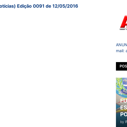
otícias) Edição 0091 de 12/05/2016
ANUNC
mail:
POS
FU
ES
PO
by