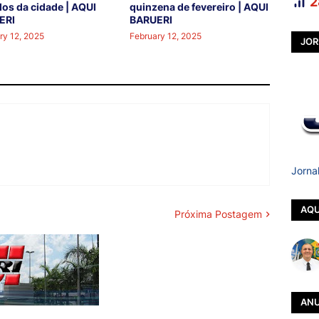
2
los da cidade | AQUI
quinzena de fevereiro | AQUI
ERI
BARUERI
ry 12, 2025
February 12, 2025
JOR
Jorna
AQU
Próxima Postagem
ANU