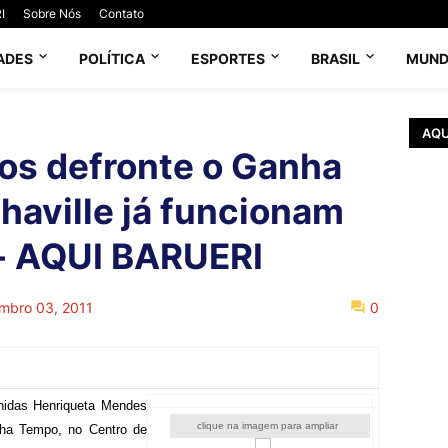
I
Sobre Nós
Contato
ADES
POLÍTICA
ESPORTES
BRASIL
MUN
AQU
os defronte o Ganha
haville já funcionam
 - AQUI BARUERI
mbro 03, 2011
0
enidas Henriqueta Mendes
clique na imagem para ampliar
ha Tempo, no Centro de