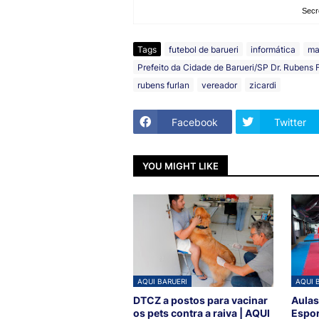
Secr
Tags
futebol de barueri
informática
ma
Prefeito da Cidade de Barueri/SP Dr. Rubens F
rubens furlan
vereador
zicardi
Facebook
Twitter
YOU MIGHT LIKE
AQUI BARUERI
AQUI 
DTCZ a postos para vacinar
Aulas
os pets contra a raiva | AQUI
Espor