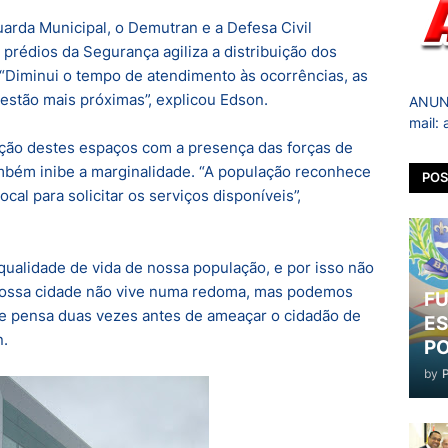
uarda Municipal, o Demutran e a Defesa Civil
prédios da Segurança agiliza a distribuição dos
“Diminui o tempo de atendimento às ocorrências, as
estão mais próximas”, explicou Edson.
ANUNC
mail:
ação destes espaços com a presença das forças de
bém inibe a marginalidade. “A população reconhece
POS
al para solicitar os serviços disponíveis”,
 qualidade de vida de nossa população, e por isso não
Nossa cidade não vive numa redoma, mas podemos
FU
ade pensa duas vezes antes de ameaçar o cidadão de
ES
n.
PO
by