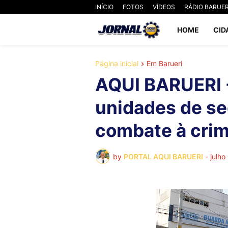
INÍCIO
FOTOS
VÍDEOS
RÁDIO BARUER
HOME
CID
Página inicial
Em Barueri
AQUI BARUERI -
unidades de s
combate à crim
by
PORTAL AQUI BARUERI
-
julho