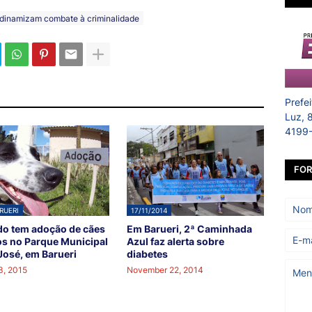
dinamizam combate à criminalidade
Prefe
Luz, 
4199
FOR
RUERI
17/11/2014
o tem adoção de cães
Em Barueri, 2ª Caminhada
os no Parque Municipal
Azul faz alerta sobre
osé, em Barueri
diabetes
3, 2015
November 22, 2014