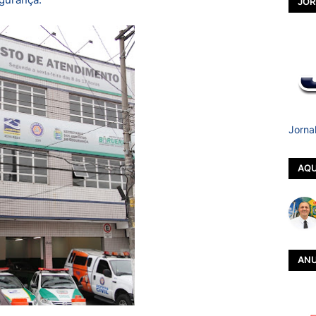
JOR
Jorna
AQU
ANU