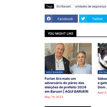
Tags
Em Barueri
unidades de segurança 
Facebook
Twitter
YOU MIGHT LIKE
AQUI BARUERI
EM BA
Furlan tira mais um
Sábad
adversário do páreo das
e gat
eleições de prefeito 2024
Dom J
em Barueri | AQUI BARUERI
April 0
May 19, 2023