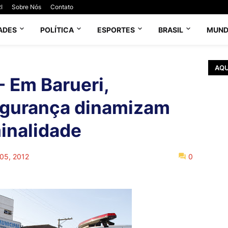
I
Sobre Nós
Contato
ADES
POLÍTICA
ESPORTES
BRASIL
MUN
AQU
 Em Barueri,
egurança dinamizam
inalidade
 05, 2012
0