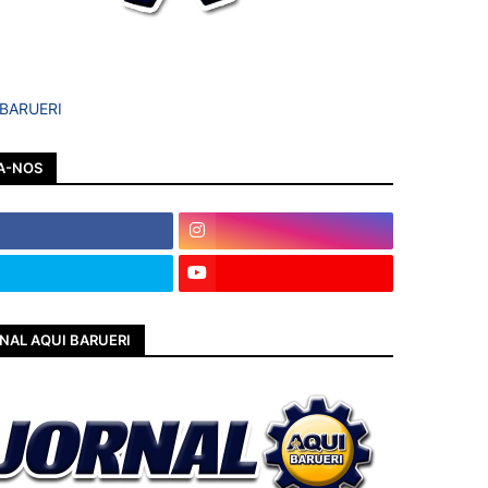
 BARUERI
A-NOS
NAL AQUI BARUERI