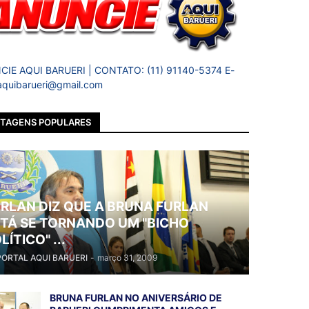
IE AQUI BARUERI | CONTATO: (11) 91140-5374 E-
 aquibarueri@gmail.com
TAGENS POPULARES
RLAN DIZ QUE A BRUNA FURLAN
TÁ SE TORNANDO UM "BICHO
LÍTICO" ...
PORTAL AQUI BARUERI
-
março 31, 2009
BRUNA FURLAN NO ANIVERSÁRIO DE