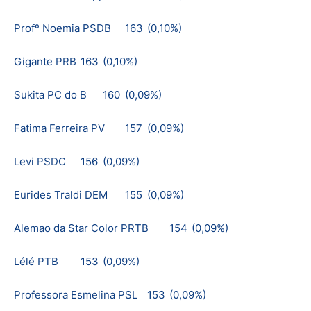
Profº Noemia PSDB
163
(0,10%)
Gigante PRB
163
(0,10%)
Sukita PC do B
160
(0,09%)
Fatima Ferreira PV
157
(0,09%)
Levi PSDC
156
(0,09%)
Eurides Traldi DEM
155
(0,09%)
Alemao da Star Color PRTB
154
(0,09%)
Lélé PTB
153
(0,09%)
Professora Esmelina PSL
153
(0,09%)