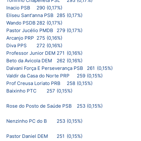
Toninho Chapelleta PSL
293
(0,17%)
Inacio PSB
290
(0,17%)
Eliseu Sant'anna PSB
285
(0,17%)
Wando PSDB
282
(0,17%)
Pastor Jucélio PMDB
279
(0,17%)
Arcanjo PRP
275
(0,16%)
Diva PPS
272
(0,16%)
Professor Junior DEM
271
(0,16%)
Beto da Avicola DEM
262
(0,16%)
Dalvani Força E Perseverança PSB
261
(0,15%)
Valdir da Casa do Norte PRP
259
(0,15%)
Prof Creusa Loriato PRB
258
(0,15%)
Baixinho PTC
257
(0,15%)
Rose do Posto de Saúde PSB
253
(0,15%)
Nenzinho PC do B
253
(0,15%)
Pastor Daniel DEM
251
(0,15%)