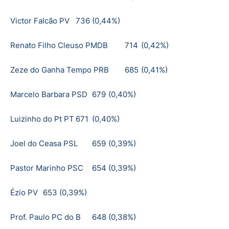
Victor Falcão PV
736
(0,44%)
Renato Filho Cleuso PMDB
714
(0,42%)
Zeze do Ganha Tempo PRB
685
(0,41%)
Marcelo Barbara PSD
679
(0,40%)
Luizinho do Pt PT
671
(0,40%)
Joel do Ceasa PSL
659
(0,39%)
Pastor Marinho PSC
654
(0,39%)
Ézio PV
653
(0,39%)
Prof. Paulo PC do B
648
(0,38%)