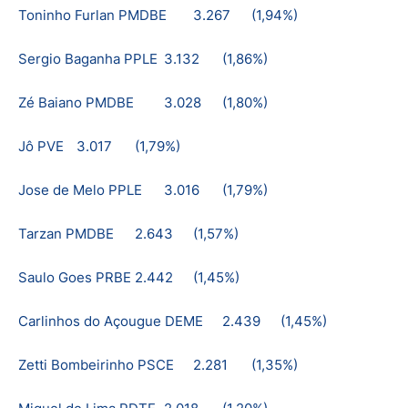
Toninho Furlan PMDBE
3.267
(1,94%)
Sergio Baganha PPLE
3.132
(1,86%)
Zé Baiano PMDBE
3.028
(1,80%)
Jô PVE
3.017
(1,79%)
Jose de Melo PPLE
3.016
(1,79%)
Tarzan PMDBE
2.643
(1,57%)
Saulo Goes PRBE
2.442
(1,45%)
Carlinhos do Açougue DEME
2.439
(1,45%)
Zetti Bombeirinho PSCE
2.281
(1,35%)