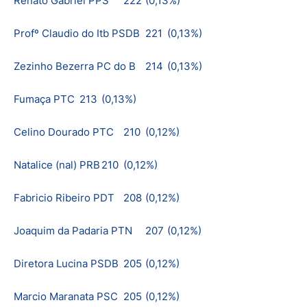
Renato Gabriel PPS
222
(0,13%)
Profº Claudio do Itb PSDB
221
(0,13%)
Zezinho Bezerra PC do B
214
(0,13%)
Fumaça PTC
213
(0,13%)
Celino Dourado PTC
210
(0,12%)
Natalice (nal) PRB
210
(0,12%)
Fabricio Ribeiro PDT
208
(0,12%)
Joaquim da Padaria PTN
207
(0,12%)
Diretora Lucina PSDB
205
(0,12%)
Marcio Maranata PSC
205
(0,12%)