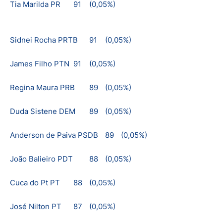
Tia Marilda PR
91
(0,05%)
Sidnei Rocha PRTB
91
(0,05%)
James Filho PTN
91
(0,05%)
Regina Maura PRB
89
(0,05%)
Duda Sistene DEM
89
(0,05%)
Anderson de Paiva PSDB
89
(0,05%)
João Balieiro PDT
88
(0,05%)
Cuca do Pt PT
88
(0,05%)
José Nilton PT
87
(0,05%)