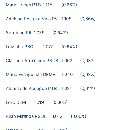
Mario Lopes PTB
1.115
(0,66%)
Adelson Resgate Vida PV
1.108
(0,66%)
Serginho PR
1.079
(0,64%)
Luizinho PSC
1.075
(0,64%)
Clarindo Aparecido PSDB
1.062
(0,63%)
Maria Evangelista DEME
1.040
(0,62%)
Alemao do Acougue PTB
1.021
(0,61%)
Loro DEM
1.019
(0,60%)
Allan Miranda PSDB
1.012
(0,60%)