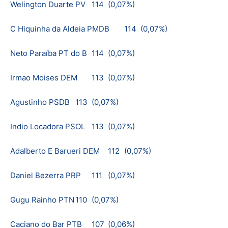
Welington Duarte PV
114
(0,07%)
C Hiquinha da Aldeia PMDB
114
(0,07%)
Neto Paraíba PT do B
114
(0,07%)
Irmao Moises DEM
113
(0,07%)
Agustinho PSDB
113
(0,07%)
Indio Locadora PSOL
113
(0,07%)
Adalberto E Barueri DEM
112
(0,07%)
Daniel Bezerra PRP
111
(0,07%)
Gugu Rainho PTN
110
(0,07%)
Caciano do Bar PTB
107
(0,06%)