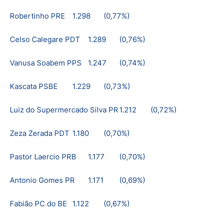
Robertinho PRE
1.298
(0,77%)
Celso Calegare PDT
1.289
(0,76%)
Vanusa Soabem PPS
1.247
(0,74%)
Kascata PSBE
1.229
(0,73%)
Luiz do Supermercado Silva PR
1.212
(0,72%)
Zeza Zerada PDT
1.180
(0,70%)
Pastor Laercio PRB
1.177
(0,70%)
Antonio Gomes PR
1.171
(0,69%)
Fabião PC do BE
1.122
(0,67%)