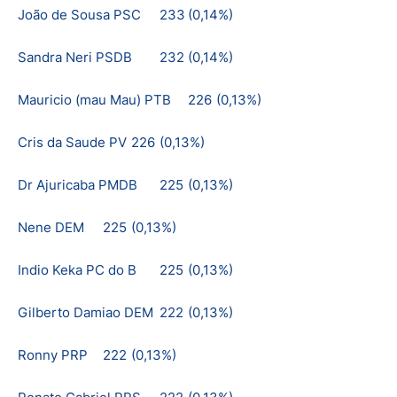
João de Sousa PSC
233
(0,14%)
Sandra Neri PSDB
232
(0,14%)
Mauricio (mau Mau) PTB
226
(0,13%)
Cris da Saude PV
226
(0,13%)
Dr Ajuricaba PMDB
225
(0,13%)
Nene DEM
225
(0,13%)
Indio Keka PC do B
225
(0,13%)
Gilberto Damiao DEM
222
(0,13%)
Ronny PRP
222
(0,13%)