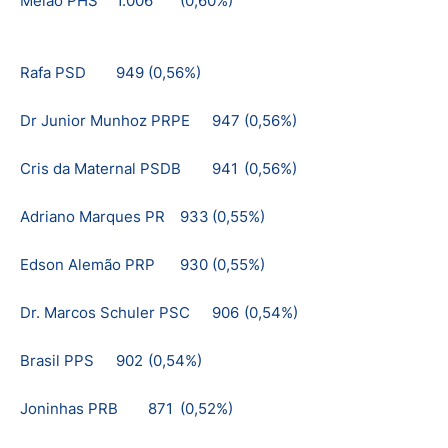
Melão PHS
1.006
(0,60%)
Rafa PSD
949
(0,56%)
Dr Junior Munhoz PRPE
947
(0,56%)
Cris da Maternal PSDB
941
(0,56%)
Adriano Marques PR
933
(0,55%)
Edson Alemão PRP
930
(0,55%)
Dr. Marcos Schuler PSC
906
(0,54%)
Brasil PPS
902
(0,54%)
Joninhas PRB
871
(0,52%)