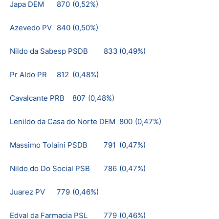
Japa DEM
870
(0,52%)
Azevedo PV
840
(0,50%)
Nildo da Sabesp PSDB
833
(0,49%)
Pr Aldo PR
812
(0,48%)
Cavalcante PRB
807
(0,48%)
Lenildo da Casa do Norte DEM
800
(0,47%)
Massimo Tolaini PSDB
791
(0,47%)
Nildo do Do Social PSB
786
(0,47%)
Juarez PV
779
(0,46%)
Edval da Farmacia PSL
779
(0,46%)