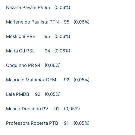
Nazaré Pavani PV
95
(0,06%)
Marlene do Paulista PTN
95
(0,06%)
Moskioni PRB
95
(0,06%)
Maria Cd PSL
94
(0,06%)
Coquinho PR
94
(0,06%)
Mauricio Multimax DEM
92
(0,05%)
Léia PMDB
92
(0,05%)
Moacir Deolindo PV
91
(0,05%)
Professora Roberta PTB
91
(0,05%)