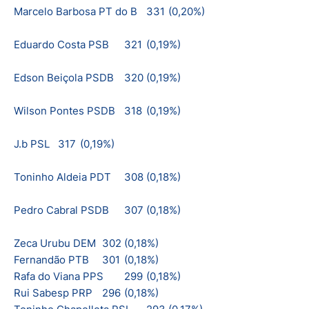
Marcelo Barbosa PT do B
331
(0,20%)
Eduardo Costa PSB
321
(0,19%)
Edson Beiçola PSDB
320
(0,19%)
Wilson Pontes PSDB
318
(0,19%)
J.b PSL
317
(0,19%)
Toninho Aldeia PDT
308
(0,18%)
Pedro Cabral PSDB
307
(0,18%)
Zeca Urubu DEM
302
(0,18%)
Fernandão PTB
301
(0,18%)
Rafa do Viana PPS
299
(0,18%)
Rui Sabesp PRP
296
(0,18%)